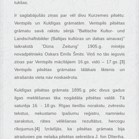
tukšas.
Ir saglabājušās ziņas par vēl divu Kurzemes pilsētu:
Ventspils un Kuldīgas grāmatām. Ventspils pilsētas
grāmatu savā rakstu sērijā ”Baltische Kultur- und
Landschaftsbilder (Baltijas kultūras un dabas ainavas)”
laikrakstā ”Düna Zeitung” 1905.g. minējis
novadpētnieks Oskars Emīls Šmits. Viņš no tās ieguvis
ziņas par Ventspils mācītājiem 16.gs. vidū – 17.gs..
[3]
Ventspils pilsētas grāmatas tālākais liktenis un
atrašanās vieta nav noskaidrota.
Kuldīgas pilsētas grāmata 1895.g. pēc divus gadus
ilgas meklēšanas tika nogādāta pilsētas valdē. Tā
saturēja 16. - 18.gs. Rīgas tiesību norakstu, zvērestu
tekstus, nekustamo īpašumu reģistru, namnieku
sarakstus, rātes vēlēšanas rezultātus, hercogu
rīkojumus.
[4]
Izrādījās, ka pilsētas grāmata bija
atradusies pie nelaiķa pilsētas sekretāra J. fon Dīteriha.