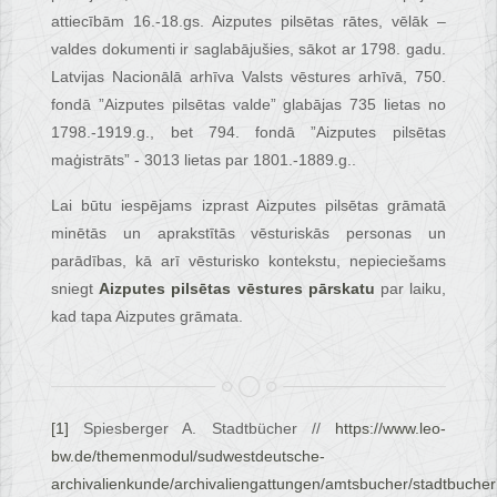
attiecībām 16.-18.gs. Aizputes pilsētas rātes, vēlāk –
valdes dokumenti ir saglabājušies, sākot ar 1798. gadu.
Latvijas Nacionālā arhīva Valsts vēstures arhīvā, 750.
fondā ”Aizputes pilsētas valde” glabājas 735 lietas no
1798.-1919.g., bet 794. fondā ”Aizputes pilsētas
maģistrāts” - 3013 lietas par 1801.-1889.g..
Lai būtu iespējams izprast Aizputes pilsētas grāmatā
minētās un aprakstītās vēsturiskās personas un
parādības, kā arī vēsturisko kontekstu, nepieciešams
sniegt
Aizputes pilsētas vēstures pārskatu
par laiku,
kad tapa Aizputes grāmata.
[1]
Spiesberger A. Stadtbücher //
https://www.leo-
bw.de/themenmodul/sudwestdeutsche-
archivalienkunde/archivaliengattungen/amtsbucher/stadtbucher