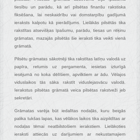
tiesību un parādu, kā arī pilsētas finanšu rakstiska
fiksēšana, lai neskaidrību vai domstarpību gadījumā
ieraksts kalpotu kā pierādījums. Lielākās pilsētās tika
rakstītas atsevišķas īpašumu, parādu, tiesas un rēķinu
grāmatas, mazajās pilsētās šie ieraksti tika veikti vienā
grāmatā.
Pilsētu grāmatas sākotnēji tika rakstītas latīņu valodā uz
papīra, retumis uz pergamenta, iesietas izturīgā
iesējumā no koka dēlīšiem, apvilktiem ar ādu. Vēlajos
viduslaikos tās sāka rakstīt viduslejasvācu valodā.
Ierakstus pilsētas grāmatā veica pilsētas rakstveži jeb
sekretāri.
Grāmatas varēja būt iedalītas nodaļās, kuru beigās
palika tukšas lapas, kas vēlākos laikos tika aizpildītas ar
nodaļas tēmai neatbilstošiem ierakstiem. Lielākoties
ieraksti attiecās uz darījumiem ar nekustamajiem