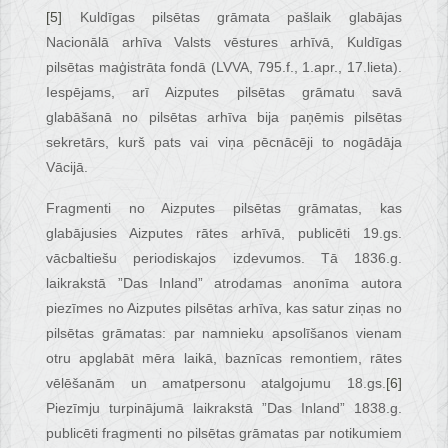
[5]
Kuldīgas pilsētas grāmata pašlaik glabājas
Nacionālā arhīva Valsts vēstures arhīvā, Kuldīgas
pilsētas maģistrāta fondā (LVVA, 795.f., 1.apr., 17.lieta).
Iespējams, arī Aizputes pilsētas grāmatu savā
glabāšanā no pilsētas arhīva bija paņēmis pilsētas
sekretārs, kurš pats vai viņa pēcnācēji to nogādāja
Vācijā.
Fragmenti no Aizputes pilsētas grāmatas, kas
glabājusies Aizputes rātes arhīvā, publicēti 19.gs.
vācbaltiešu periodiskajos izdevumos. Tā 1836.g.
laikrakstā ”Das Inland” atrodamas anonīma autora
piezīmes no Aizputes pilsētas arhīva, kas satur ziņas no
pilsētas grāmatas: par namnieku apsolīšanos vienam
otru apglabāt mēra laikā, baznīcas remontiem, rātes
vēlēšanām un amatpersonu atalgojumu 18.gs.
[6]
Piezīmju turpinājumā laikrakstā ”Das Inland” 1838.g.
publicēti fragmenti no pilsētas grāmatas par notikumiem