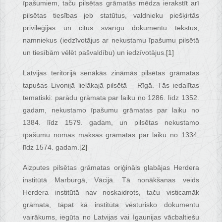
īpašumiem, taču pilsētas grāmatās mēdza ierakstīt arī
pilsētas tiesības jeb statūtus, valdnieku piešķirtās
privilēģijas un citus svarīgu dokumentu tekstus,
namniekus (iedzīvotājus ar nekustamu īpašumu pilsētā
un tiesībām vēlēt pašvaldību) un iedzīvotājus.
[1]
Latvijas teritorijā senākās zināmās pilsētas grāmatas
tapušas Livonijā lielākajā pilsētā – Rīgā. Tās iedalītas
tematiski: parādu grāmata par laiku no 1286. līdz 1352.
gadam, nekustamo īpašumu grāmatas par laiku no
1384. līdz 1579. gadam, un pilsētas nekustamo
īpašumu nomas maksas grāmatas par laiku no 1334.
līdz 1574. gadam.
[2]
Aizputes pilsētas grāmatas oriģināls glabājas Herdera
institūtā Marburgā, Vācijā. Tā nonākšanas veids
Herdera institūtā nav noskaidrots, taču visticamāk
grāmata, tāpat kā institūta vēsturisko dokumentu
vairākums, iegūta no Latvijas vai Igaunijas vācbaltiešu