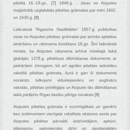
pilsētā 16.-19.gs.,
[7]
1848.g. - ziņas no Aizputes
maģistrātā uzglabātās pilsētas grāmatas par mēri 1602.
un 1630.g..
[8]
Laikrakstā ”Rigasche Stadtblätter” 1857.g. publicētas
ziņas no Aizputes pilsētas grāmatas par pirmās aptiekas
atvēršanu un rātsnama būvēšanu 18.gs. Šinī laikrakstā
minēts, ka Aizputes rātsnama arhīvā minētajā laikā
glabājās 1378.g. pilsētiņas dibināšanas dokuments ar
piekārtiem zīmogiem, kā arī agrāko pilsētas sekretāru
rakstītā pilsētas grāmata, kurā ir gan šī dokumenta
noraksts, tulkojumi viduslejasvācu un augšvācu
valodās, pilsētas privilēģijas un Aizputei tās dibināšanas
laikā piešķirto Rīgas tiesību pilnīgs noraksts.
[9]
Aizputes pilsētas grāmata ir nozīmīgākais un gandrīz
bez izņēmumiem vienīgais rakstītais vēstures avots par
Aizputes pilsētas pārvaldi, iedzīvotājiem, apbūvi,
plānojumu, saimniecisko dzīvi un savstarpējām