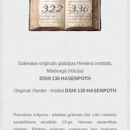
Grāmatas oriģināls glabājas Herdera institūtā,
Mārburgā (Vācija)
DSHI 130 HASENPOTH
Original: Herder - Institut
DSHI 130 HASENPOTH
Rokrakstu krājumu - pilsētas grāmatu (lat. Libri civitatis)
sastādīšana aizsākās 13.gs. Hanzas savienības
pilsētās. Pilsētas grāmatu uzdevums bija īpašuma