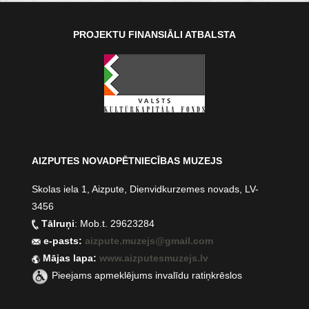
PROJEKTU FINANSIĀLI ATBALSTA
AIZPUTES NOVADPĒTNIECĪBAS MUZEJS
Skolas iela 1, Aizpute, Dienvidkurzemes novads, LV-
3456
Tālruņi
: Mob.t. 29623284
e-pasts:
aizpute.muzejs@gmail.com
Mājas lapa:
www.aizputesmuzejs.lv
Pieejams apmeklējums invalīdu ratiņkrēslos