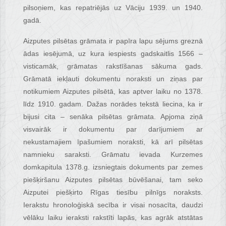
pilsoņiem, kas repatriējās uz Vāciju 1939. un 1940.
gadā.
Aizputes pilsētas grāmata ir papīra lapu sējums greznā
ādas iesējumā, uz kura iespiests gadskaitlis 1566 –
visticamāk, grāmatas rakstīšanas sākuma gads.
Grāmatā iekļauti dokumentu noraksti un ziņas par
notikumiem Aizputes pilsētā, kas aptver laiku no 1378.
līdz 1910. gadam. Dažas norādes tekstā liecina, ka ir
bijusi cita – senāka pilsētas grāmata. Apjoma ziņā
visvairāk ir dokumentu par darījumiem ar
nekustamajiem īpašumiem noraksti, kā arī pilsētas
namnieku saraksti. Grāmatu ievada Kurzemes
domkapitula 1378.g. izsniegtais dokuments par zemes
piešķiršanu Aizputes pilsētas būvēšanai, tam seko
Aizputei piešķirto Rīgas tiesību pilnīgs noraksts.
Ierakstu hronoloģiskā secība ir visai nosacīta, daudzi
vēlāku laiku ieraksti rakstīti lapās, kas agrāk atstātas