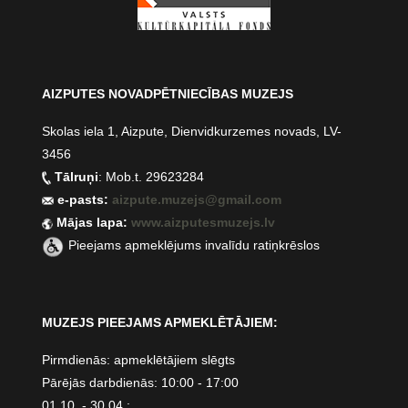
AIZPUTES NOVADPĒTNIECĪBAS MUZEJS
Skolas iela 1, Aizpute, Dienvidkurzemes novads, LV-
3456
Tālruņi
: Mob.t. 29623284
e-pasts:
aizpute.muzejs@gmail.com
Mājas lapa:
www.aizputesmuzejs.lv
Pieejams apmeklējums invalīdu ratiņkrēslos
MUZEJS PIEEJAMS APMEKLĒTĀJIEM:
Pirmdienās: apmeklētājiem slēgts
Pārējās darbdienās: 10:00 - 17:00
01.10. - 30.04.: