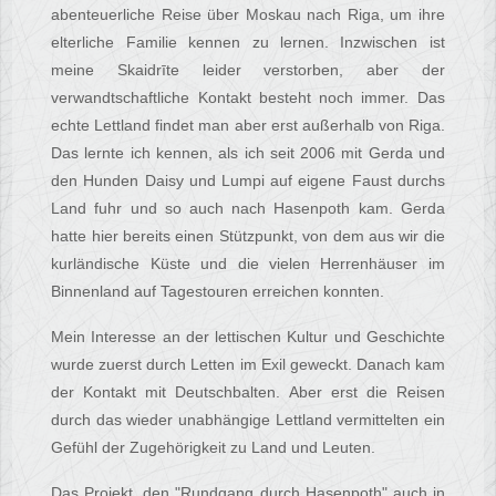
abenteuerliche Reise über Moskau nach Riga, um ihre
elterliche Familie kennen zu lernen. Inzwischen ist
meine Skaidrīte leider verstorben, aber der
verwandtschaftliche Kontakt besteht noch immer. Das
echte Lettland findet man aber erst außerhalb von Riga.
Das lernte ich kennen, als ich seit 2006 mit Gerda und
den Hunden Daisy und Lumpi auf eigene Faust durchs
Land fuhr und so auch nach Hasenpoth kam. Gerda
hatte hier bereits einen Stützpunkt, von dem aus wir die
kurländische Küste und die vielen Herrenhäuser im
Binnenland auf Tagestouren erreichen konnten.
Mein Interesse an der lettischen Kultur und Geschichte
wurde zuerst durch Letten im Exil geweckt. Danach kam
der Kontakt mit Deutschbalten. Aber erst die Reisen
durch das wieder unabhängige Lettland vermittelten ein
Gefühl der Zugehörigkeit zu Land und Leuten.
Das Projekt, den "Rundgang durch Hasenpoth" auch in