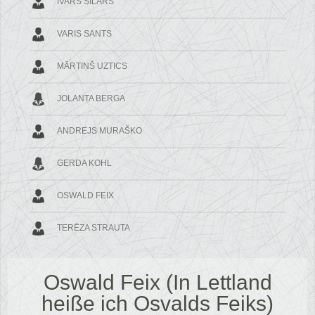
IVARS SILĀRS
VARIS SANTS
MĀRTIŅŠ UZTICS
JOLANTA BERGA
ANDREJS MURAŠKO
GERDA KOHL
OSWALD FEIX
TERĒZA STRAUTA
Oswald Feix (In Lettland
heiße ich Osvalds Feiks)