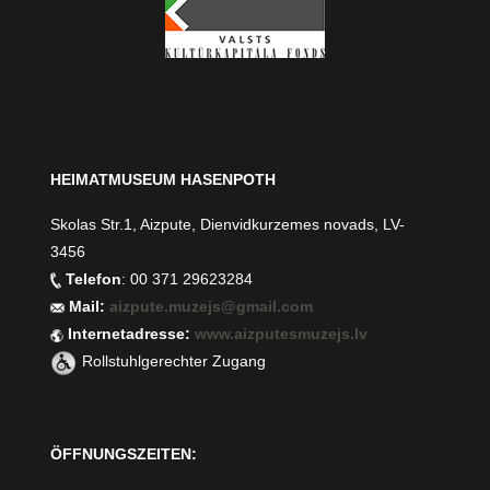
HEIMATMUSEUM HASENPOTH
Skolas Str.1, Aizpute, Dienvidkurzemes novads, LV-
3456
Telefon
: 00 371 29623284
Mail:
aizpute.muzejs@gmail.com
Internetadresse:
www.aizputesmuzejs.lv
Rollstuhlgerechter Zugang
ÖFFNUNGSZEITEN: