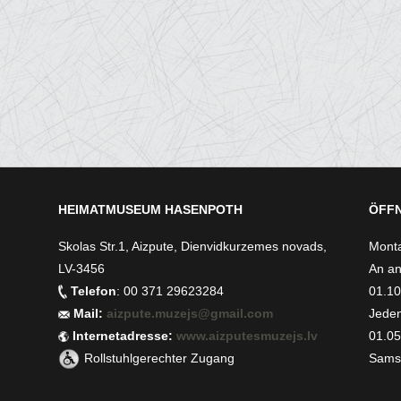
HEIMATMUSEUM HASENPOTH
ÖFFN
Skolas Str.1, Aizpute, Dienvidkurzemes novads,
Monta
LV-3456
An an
Telefon
: 00 371 29623284
01.10.
Mail:
aizpute.muzejs@gmail.com
Jeden
Internetadresse:
www.aizputesmuzejs.lv
01.05.
Rollstuhlgerechter Zugang
Samst