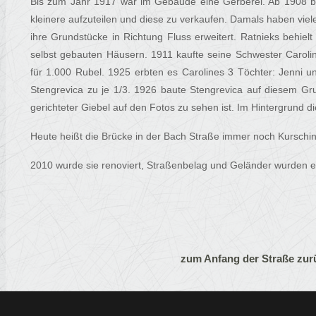
Bis zum Jahr 1917 war im Gebäude eine Gerberei. Ab 1908 b
kleinere aufzuteilen und diese zu verkaufen. Damals haben vie
ihre Grundstücke in Richtung Fluss erweitert. Ratnieks behiel
selbst gebauten Häusern. 1911 kaufte seine Schwester Caroli
für 1.000 Rubel. 1925 erbten es Carolines 3 Töchter: Jenni 
Stengrevica zu je 1/3. 1926 baute Stengrevica auf diesem Gr
gerichteter Giebel auf den Fotos zu sehen ist. Im Hintergrund d
Heute heißt die Brücke in der Bach Straße immer noch Kurschin
2010 wurde sie renoviert, Straßenbelag und Geländer wurden e
zum Anfang der Straße zur