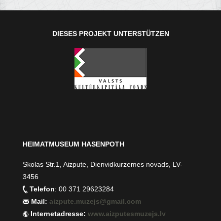
DIESES PROJEKT UNTERSTÜTZEN
HEIMATMUSEUM HASENPOTH
Skolas Str.1, Aizpute, Dienvidkurzemes novads, LV-
3456
Telefon
: 00 371 29623284
Mail:
aizpute.muzejs@gmail.com
Internetadresse:
www.aizputesmuzejs.lv