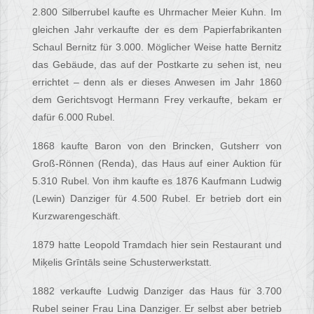
2.800 Silberrubel kaufte es Uhrmacher Meier Kuhn. Im
gleichen Jahr verkaufte der es dem Papierfabrikanten
Schaul Bernitz für 3.000. Möglicher Weise hatte Bernitz
das Gebäude, das auf der Postkarte zu sehen ist, neu
errichtet – denn als er dieses Anwesen im Jahr 1860
dem Gerichtsvogt Hermann Frey verkaufte, bekam er
dafür 6.000 Rubel.
1868 kaufte Baron von den Brincken, Gutsherr von
Groß-Rönnen (Renda), das Haus auf einer Auktion für
5.310 Rubel. Von ihm kaufte es 1876 Kaufmann Ludwig
(Lewin) Danziger für 4.500 Rubel. Er betrieb dort ein
Kurzwarengeschäft.
1879 hatte Leopold Tramdach hier sein Restaurant und
Miķelis Grīntāls seine Schusterwerkstatt.
1882 verkaufte Ludwig Danziger das Haus für 3.700
Rubel seiner Frau Lina Danziger. Er selbst aber betrieb