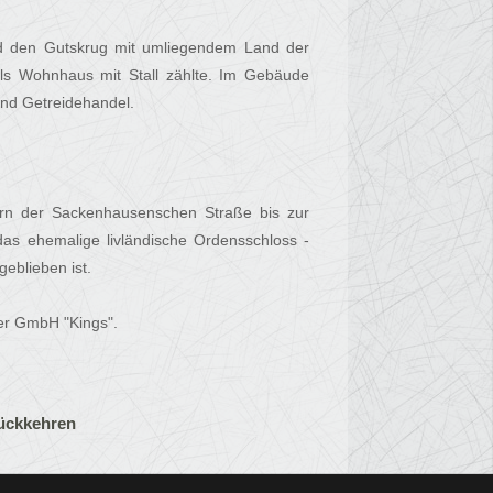
nd den Gutskrug mit umliegendem Land der
s Wohnhaus mit Stall zählte. Im Gebäude
nd Getreidehandel.
rn der Sackenhausenschen Straße bis zur
 das ehemalige livländische Ordensschloss -
eblieben ist.
er GmbH "Kings".
ückkehren