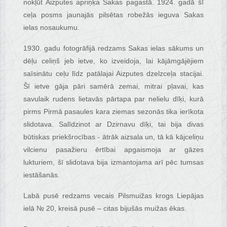
nokļūt Aizputes apriņķa Sakas pagastā. 1924. gadā šī
ceļa posms jaunajās pilsētas robežās ieguva Sakas
ielas nosaukumu.
1930. gadu fotogrāfijā redzams Sakas ielas sākums un
dēļu celiņš jeb ietve, ko izveidoja, lai kājāmgājējiem
saīsinātu ceļu līdz patālajai Aizputes dzelzceļa stacijai.
Šī ietve gāja pāri samērā zemai, mitrai pļavai, kas
savulaik rudens lietavās pārtapa par nelielu dīķi, kurā
pirms Pirmā pasaules kara ziemas sezonās tika ierīkota
slidotava. Salīdzinot ar Dzirnavu dīķi, tai bija divas
būtiskas priekšrocības - ātrāk aizsala un, tā kā kājceliņu
vilcienu pasažieru ērtībai apgaismoja ar gāzes
lukturiem, šī slidotava bija izmantojama arī pēc tumsas
iestāšanās.
Labā pusē redzams vecais Pilsmuižas krogs Liepājas
ielā № 20, kreisā pusē – citas bijušās muižas ēkas.