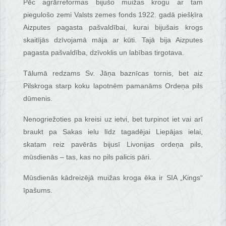
Pēc agrārreformas bijušo muižas krogu ar tam
piegulošo zemi Valsts zemes fonds 1922. gadā piešķīra
Aizputes pagasta pašvaldībai, kurai bijušais krogs
skaitījās dzīvojamā māja ar kūti. Tajā bija Aizputes
pagasta pašvaldība, dzīvoklis un labības tirgotava.
Tālumā redzams Sv. Jāņa baznīcas tornis, bet aiz
Pilskroga starp koku lapotnēm pamanāms Ordeņa pils
dūmenis.
Nenogriežoties pa kreisi uz ietvi, bet turpinot iet vai arī
braukt pa Sakas ielu līdz tagadējai Liepājas ielai,
skatam reiz pavērās bijusī Livonijas ordeņa pils,
mūsdienās – tas, kas no pils palicis pāri.
Mūsdienās kādreizējā muižas kroga ēka ir SIA „Kings“
īpašums.