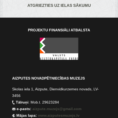
ATGRIEZTIES UZ IELAS SĀKUMU
PROJEKTU FINANSIĀLI ATBALSTA
AIZPUTES NOVADPĒTNIECĪBAS MUZEJS
Skolas iela 1, Aizpute, Dienvidkurzemes novads, LV-
3456
Tālruņi
: Mob.t. 29623284
e-pasts:
aizpute.muzejs@gmail.com
Mājas lapa:
www.aizputesmuzejs.lv