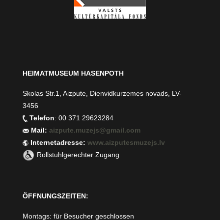
HEIMATMUSEUM HASENPOTH
Skolas Str.1, Aizpute, Dienvidkurzemes novads, LV-
3456
Telefon
: 00 371 29623284
Mail:
aizpute.muzejs@gmail.com
Internetadresse:
www.aizputesmuzejs.lv
Rollstuhlgerechter Zugang
ÖFFNUNGSZEITEN:
Montags: für Besucher geschlossen