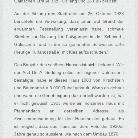
Galoschen Straße 338 Fuß lang und 16 Fuß breit ist.”
Auf der Sitzung des Stadtrates am 26. Oktober 1923
berichtete die Verwaltung, dass „man auf Grund der
erwähnten Feststellung veranlasst habe, schmale
Streifen zur Nutzung für Fußgänger in der Schmied-,
Galoschen- und in der so genannten Schweinestraße
(heutige Kurlandstraße) mit Kies aufzuschütten.“
Das Baujahr des schönen Hauses ist nicht bekannt. Wie
der Arzt Dr. A. Sedding selbst mit eigener Unterschrift
bestätigte, habe er dieses Haus 1903 von Kirschstein
und Baumann für 3.000 Rubel gekauft. Wann es gebaut
und wann die Genehmigung dazu erteilt worden ist, hat
er nicht gewusst. 1903 wurde ein hölzernes Haus mit
Pfannendach an derselben Adresse als
Zweizimmerwohnung für den Hausmeister gebaut. Es
ist möglich, dass das Haus auf dem Foto der 1920er
Jahre genau so aussieht, wie nach dem Umbau 1876.