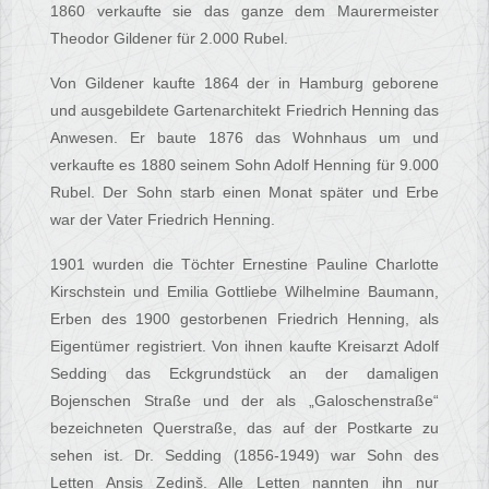
1860 verkaufte sie das ganze dem Maurermeister
Theodor Gildener für 2.000 Rubel.
Von Gildener kaufte 1864 der in Hamburg geborene
und ausgebildete Gartenarchitekt Friedrich Henning das
Anwesen. Er baute 1876 das Wohnhaus um und
verkaufte es 1880 seinem Sohn Adolf Henning für 9.000
Rubel. Der Sohn starb einen Monat später und Erbe
war der Vater Friedrich Henning.
1901 wurden die Töchter Ernestine Pauline Charlotte
Kirschstein und Emilia Gottliebe Wilhelmine Baumann,
Erben des 1900 gestorbenen Friedrich Henning, als
Eigentümer registriert. Von ihnen kaufte Kreisarzt Adolf
Sedding das Eckgrundstück an der damaligen
Bojenschen Straße und der als „Galoschenstraße“
bezeichneten Querstraße, das auf der Postkarte zu
sehen ist. Dr. Sedding (1856-1949) war Sohn des
Letten Ansis Zediņš. Alle Letten nannten ihn nur