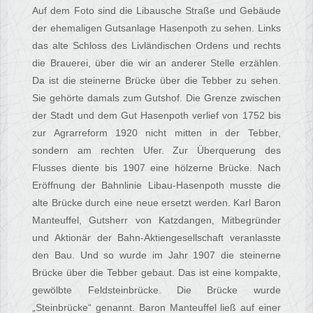
Auf dem Foto sind die Libausche Straße und Gebäude
der ehemaligen Gutsanlage Hasenpoth zu sehen. Links
das alte Schloss des Livländischen Ordens und rechts
die Brauerei, über die wir an anderer Stelle erzählen.
Da ist die steinerne Brücke über die Tebber zu sehen.
Sie gehörte damals zum Gutshof. Die Grenze zwischen
der Stadt und dem Gut Hasenpoth verlief von 1752 bis
zur Agrarreform 1920 nicht mitten in der Tebber,
sondern am rechten Ufer. Zur Überquerung des
Flusses diente bis 1907 eine hölzerne Brücke. Nach
Eröffnung der Bahnlinie Libau-Hasenpoth musste die
alte Brücke durch eine neue ersetzt werden. Karl Baron
Manteuffel, Gutsherr von Katzdangen, Mitbegründer
und Aktionär der Bahn-Aktiengesellschaft veranlasste
den Bau. Und so wurde im Jahr 1907 die steinerne
Brücke über die Tebber gebaut. Das ist eine kompakte,
gewölbte Feldsteinbrücke. Die Brücke wurde
„Steinbrücke“ genannt. Baron Manteuffel ließ auf einer