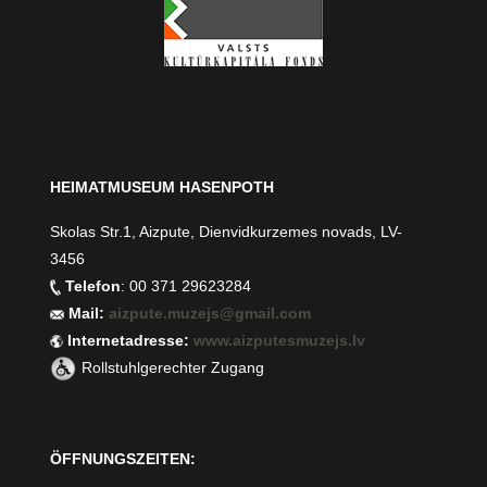
HEIMATMUSEUM HASENPOTH
Skolas Str.1, Aizpute, Dienvidkurzemes novads, LV-
3456
Telefon
: 00 371 29623284
Mail:
aizpute.muzejs@gmail.com
Internetadresse:
www.aizputesmuzejs.lv
Rollstuhlgerechter Zugang
ÖFFNUNGSZEITEN: