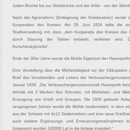
Juden-Brücke bis zur Steinbrücke und der dritte - von der Ste
Nach der Agrarreform (Enteignung der Gutsbesitzer) wurde
Kooperativs des Kreises. Am 28. Juni 1924 teilte die st
Stadtverwaltung mit, dass „dem Kooperativ des Kreises das 
durch Stauung der Tebber entsteht, verliehen wird. D
Kurschinskybrücke“.
Ende der 30er Jahre wurde die Mühle Eigentum der Hasenpoth
Eine Vorstellung über die Mühlentätigkeit vor der Okkupatio
Brief des Vorsitzenden und Leiters der Verbrauchergenossens
Januar 1939: „Die Verbrauchergenossenschaft Hasenpoth besi
Antrieb mit 3 Werken fürs Schroten, mit Mühlstein- und Walz
Erzeugung von Grieß und Graupen. Die 1926 gebaute Anlage
vergangenen Jahres wurde die Mühle modernisiert, in dem ein
aus der Schweiz mit 4x12 Seidensieben und eine neue Grießwo
auch weitere Ergänzungs- und Erneuerungsmaßnahmen dur
Insgesamt wurden 100000 Lat in die Anlage investiert.“