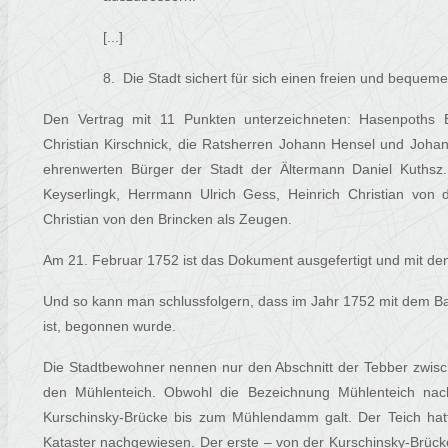
[...]
8. Die Stadt sichert für sich einen freien und beque
Den Vertrag mit 11 Punkten unterzeichneten: Hasenpoths 
Christian Kirschnick, die Ratsherren Johann Hensel und Joh
ehrenwerten Bürger der Stadt der Ältermann Daniel Kuthsz
Keyserlingk, Herrmann Ulrich Gess, Heinrich Christian von
Christian von den Brincken als Zeugen.
Am 21. Februar 1752 ist das Dokument ausgefertigt und mit dem
Und so kann man schlussfolgern, dass im Jahr 1752 mit dem Ba
ist, begonnen wurde.
Die Stadtbewohner nennen nur den Abschnitt der Tebber zwi
den Mühlenteich. Obwohl die Bezeichnung Mühlenteich nac
Kurschinsky-Brücke bis zum Mühlendamm galt. Der Teich hatt
Kataster nachgewiesen. Der erste – von der Kurschinsky-Brücke