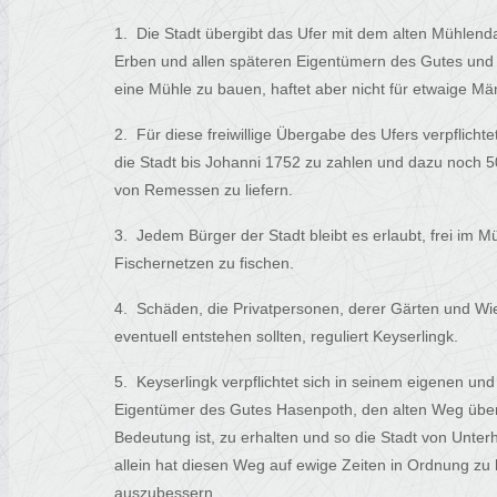
1. Die Stadt übergibt das Ufer mit dem alten Mühlen
Erben und allen späteren Eigentümern des Gutes und 
eine Mühle zu bauen, haftet aber nicht für etwaige Mä
2. Für diese freiwillige Übergabe des Ufers verpflicht
die Stadt bis Johanni 1752 zu zahlen und dazu noch 
von Remessen zu liefern.
3. Jedem Bürger der Stadt bleibt es erlaubt, frei im M
Fischernetzen zu fischen.
4. Schäden, die Privatpersonen, derer Gärten und Wi
eventuell entstehen sollten, reguliert Keyserlingk.
5. Keyserlingk verpflichtet sich in seinem eigenen un
Eigentümer des Gutes Hasenpoth, den alten Weg über d
Bedeutung ist, zu erhalten und so die Stadt von Unterh
allein hat diesen Weg auf ewige Zeiten in Ordnung zu
auszubessern.