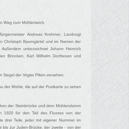
men Weg zum Mühlenteich.
Bürgermeister Andreas Krehmer, Landvogt
ann Christoph Baumgärtel und im Namen der
. Außerdem unterzeichnet Johann Heinrich
 den Brincken, Karl Wilhelm Dorthesen und
 Siegel der Vogtei Pilten versehen.
u der Mühle, die auf der Postkarte zu sehen
schen der Steinbrücke und dem Mühlendamm
h 1920 für den Teil des Flusses von der
e drei Teile, jeder mit eigener Nummer im
 bis zur Juden-Brücke, der zweite - von der