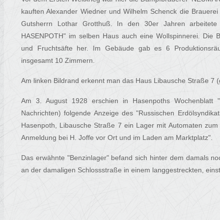
kauften Alexander Wiedner und Wilhelm Schenck die Brauerei z
Gutsherrn Lothar Grotthuß. In den 30er Jahren arbeite
HASENPOTH" im selben Haus auch eine Wollspinnerei. Die B
und Fruchtsäfte her. Im Gebäude gab es 6 Produktionsrä
insgesamt 10 Zimmern.
Am linken Bildrand erkennt man das Haus Libausche Straße 7 (
Am 3. August 1928 erschien in Hasenpoths Wochenblatt "L
Nachrichten) folgende Anzeige des "Russischen Erdölsyndikats
Hasenpoth, Libausche Straße 7 ein Lager mit Automaten zum V
Anmeldung bei H. Joffe vor Ort und im Laden am Marktplatz".
Das erwähnte "Benzinlager" befand sich hinter dem damals noc
an der damaligen Schlossstraße in einem langgestreckten, ein