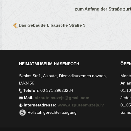
zum Anfang der Straße zur
Das Gebäude Libausche Straße 5
HEIMATMUSEUM HASENPOTH
ÖFFN
Skolas Str.1, Aizpute, Dienvidkurzemes novads,
Monta
LV-3456
An an
Telefon
: 00 371 29623284
01.10.
Mail:
aizpute.muzejs@gmail.com
Jeden
Internetadresse:
www.aizputesmuzejs.lv
01.05.
Rollstuhlgerechter Zugang
Samst