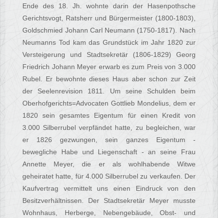
Ende des 18. Jh. wohnte darin der Hasenpothsche
Gerichtsvogt, Ratsherr und Bürgermeister (1800-1803),
Goldschmied Johann Carl Neumann (1750-1817). Nach
Neumanns Tod kam das Grundstück im Jahr 1820 zur
Versteigerung und Stadtsekretär (1806-1829) Georg
Friedrich Johann Meyer erwarb es zum Preis von 3.000
Rubel. Er bewohnte dieses Haus aber schon zur Zeit
der Seelenrevision 1811. Um seine Schulden beim
Oberhofgerichts=Advocaten Gottlieb Mondelius, dem er
1820 sein gesamtes Eigentum für einen Kredit von
3.000 Silberrubel verpfändet hatte, zu begleichen, war
er 1826 gezwungen, sein ganzes Eigentum -
bewegliche Habe und Liegenschaft - an seine Frau
Annette Meyer, die er als wohlhabende Witwe
geheiratet hatte, für 4.000 Silberrubel zu verkaufen. Der
Kaufvertrag vermittelt uns einen Eindruck von den
Besitzverhältnissen. Der Stadtsekretär Meyer musste
Wohnhaus, Herberge, Nebengebäude, Obst- und