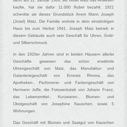
denn am 11. Januar 1908, als Gutel Matz das Anwesen
kaufte, hat sie dafür 11.000 Rubel bezahlt. 1921
schenkte sie dieses Grundstück ihrem Mann Joseph
(Josel) Matz. Die Familie wohnte in dem einstöckigen
Haus bis zum Herbst 1941. Joseph Matz betrieb in
diesem Gebäude auch sein Geschäft für Uhren, Gold-
und Silberschmuck.
In den 1920er Jahren sind in beiden Häusern allerlei
Geschäfte gewesen: das schon erwähnte
Uhrengeschäft von Matz, das Manufaktur- und
Galanteriegeschäft von Ernests Rimma, das
Apotheken-, Parfümerie- und Farbengeschäft von
Hermann Joffe, die Fotowerkstatt von Johann Franz,
das Lebensmittel-, Kurzwaren-, Blumen- und
Obstgeschäft von Josephine Kauschen, sowie 5
Wohnungen.
Das Geschäft mit Blumen und Saatgut von Kauschen