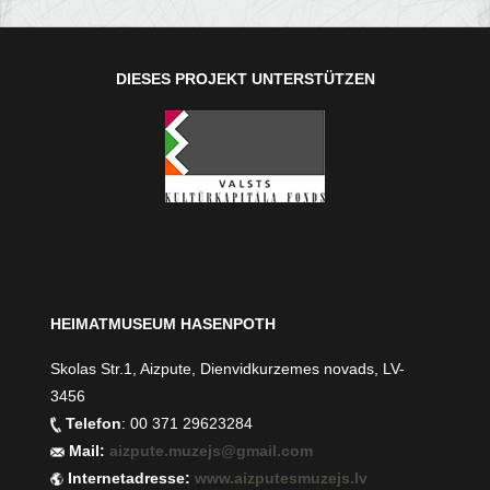
DIESES PROJEKT UNTERSTÜTZEN
HEIMATMUSEUM HASENPOTH
Skolas Str.1, Aizpute, Dienvidkurzemes novads, LV-
3456
Telefon
: 00 371 29623284
Mail:
aizpute.muzejs@gmail.com
Internetadresse:
www.aizputesmuzejs.lv