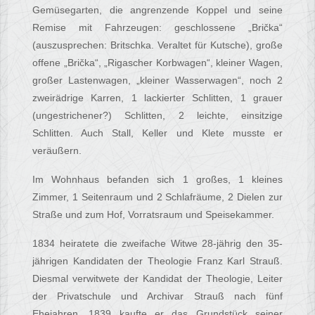
Gemüsegarten, die angrenzende Koppel und seine
Remise mit Fahrzeugen: geschlossene „Brička“
(auszusprechen: Britschka. Veraltet für Kutsche), große
offene „Brička“, „Rigascher Korbwagen“, kleiner Wagen,
großer Lastenwagen, „kleiner Wasserwagen“, noch 2
zweirädrige Karren, 1 lackierter Schlitten, 1 grauer
(ungestrichener?) Schlitten, 2 leichte, einsitzige
Schlitten. Auch Stall, Keller und Klete musste er
veräußern.
Im Wohnhaus befanden sich 1 großes, 1 kleines
Zimmer, 1 Seitenraum und 2 Schlafräume, 2 Dielen zur
Straße und zum Hof, Vorratsraum und Speisekammer.
1834 heiratete die zweifache Witwe 28-jährig den 35-
jährigen Kandidaten der Theologie Franz Karl Strauß.
Diesmal verwitwete der Kandidat der Theologie, Leiter
der Privatschule und Archivar Strauß nach fünf
Ehejahren. 1839 kaufte er das Grundstück seiner