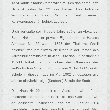
1874 kaufte Stadtsekretär Wilhelm Ulich das gemauerte
Haus Atmodas Nr. 22 von Lieven. Das hölzerne
Wohnhaus Atmodas Nr. 20 mit seinem
Kurzwarengeschäft behielt Edelberg.
Ulich verkaufte sein Haus 5 Jahre später an Alexander
Baron Hahn. Letzter privater Eigentümer des Hauses
Atmodas Nr. 22 wurde 1898 der Titularrat Wasili
Kolenski. Von ihm erwarb die Krone in der Person des
Volksbildungsministers im Jahr 1902 das Grundstück für
11.500 Rubel. Laut Schreiben des Oberrates des
kurländischen Vizegouverneurs vom 2. Juli 1914 sei die
Schule in dieses Haus im Mai 1902 eingezogen und
arbeite als vierklassige (Knaben-) Schule der Stadt.
Das Haus Nr. 22 behielt sein Aussehen wie auf der
Postkarte bis zum Jahr 1914, „bis das Gebäude“, wie
die Zeitschrift Libausches Echo am 5. Januar 1914
berichtete „dieses Jahr gründlich umgebaut wird. Man