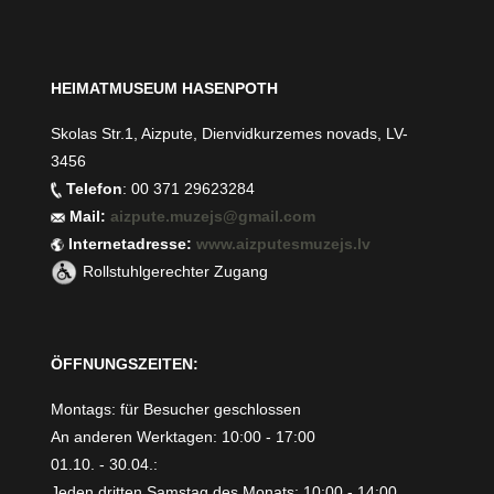
HEIMATMUSEUM HASENPOTH
Skolas Str.1, Aizpute, Dienvidkurzemes novads, LV-
3456
Telefon
: 00 371 29623284
Mail:
aizpute.muzejs@gmail.com
Internetadresse:
www.aizputesmuzejs.lv
Rollstuhlgerechter Zugang
ÖFFNUNGSZEITEN:
Montags: für Besucher geschlossen
An anderen Werktagen: 10:00 - 17:00
01.10. - 30.04.:
Jeden dritten Samstag des Monats: 10:00 - 14:00