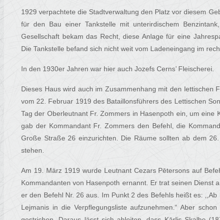
1929 verpachtete die Stadtverwaltung den Platz vor diesem Ge
für den Bau einer Tankstelle mit unterirdischem Benzintan
Gesellschaft bekam das Recht, diese Anlage für eine Jahresp
Die Tankstelle befand sich nicht weit vom Ladeneingang im rec
In den 1930er Jahren war hier auch Jozefs Cerns’ Fleischerei.
Dieses Haus wird auch im Zusammenhang mit den lettischen Fr
vom 22. Februar 1919 des Bataillonsführers des Lettischen Son
Tag der Oberleutnant Fr. Zommers in Hasenpoth ein, um eine 
gab der Kommandant Fr. Zommers den Befehl, die Kommanda
Große Straße 26 einzurichten. Die Räume sollten ab dem 26
stehen.
Am 19. März 1919 wurde Leutnant Cezars Pētersons auf Befehl
Kommandanten von Hasenpoth ernannt. Er trat seinen Dienst 
er den Befehl Nr. 26 aus. Im Punkt 2 des Befehls heißt es: ,,Ab
Lejmanis in die Verpflegungsliste aufzunehmen.“ Aber scho
gestrichen. Daraus lässt sich ableiten, dass Kārlis Skalbe (