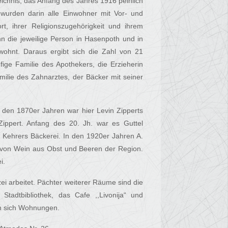
eichnis, das Anfang des Jahres 1916 peinlich
 wurden darin alle Einwohner mit Vor- und
, ihrer Religionszugehörigkeit und ihrem
nn die jeweilige Person in Hasenpoth und in
 wohnt. Daraus ergibt sich die Zahl von 21
ige Familie des Apothekers, die Erzieherin
amilie des Zahnarztes, der Bäcker mit seiner
den 1870er Jahren war hier Levin Zipperts
ippert. Anfang des 20. Jh. war es Guttel
 Kehrers Bäckerei. In den 1920er Jahren A.
 von Wein aus Obst und Beeren der Region.
i.
ei arbeitet. Pächter weiterer Räume sind die
tadtbibliothek, das Cafe ,,Livonija“ und
en sich Wohnungen.