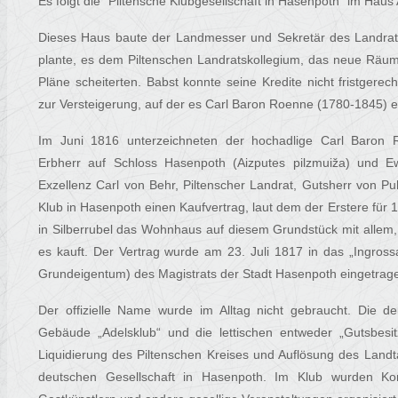
Es folgt die "Piltensche Klubgesellschaft in Hasenpoth" im Haus
Dieses Haus baute der Landmesser und Sekretär des Landrat
plante, es dem Piltenschen Landratskollegium, das neue Räuml
Pläne scheiterten. Babst konnte seine Kredite nicht fristger
zur Versteigerung, auf der es Carl Baron Roenne (1780-1845) 
Im Juni 1816 unterzeichneten der hochadlige Carl Baron R
Erbherr auf Schloss Hasenpoth (Aizputes pilzmuiža) und E
Exzellenz Carl von Behr, Piltenscher Landrat, Gutsherr von Pu
Klub in Hasenpoth einen Kaufvertrag, laut dem der Erstere für 1
in Silberrubel das Wohnhaus auf diesem Grundstück mit allem,
es kauft. Der Vertrag wurde am 23. Juli 1817 in das „Ingros
Grundeigentum) des Magistrats der Stadt Hasenpoth eingetrag
Der offizielle Name wurde im Alltag nicht gebraucht. Die 
Gebäude „Adelsklub“ und die lettischen entweder „Gutsbesi
Liquidierung des Piltenschen Kreises und Auflösung des Landta
deutschen Gesellschaft in Hasenpoth. Im Klub wurden Konze