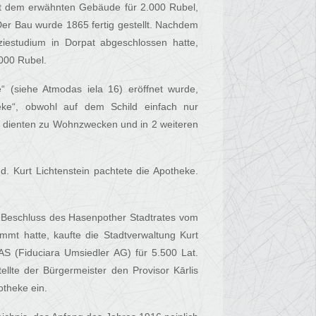
it dem erwähnten Gebäude für 2.000 Rubel,
er Bau wurde 1865 fertig gestellt. Nachdem
iestudium in Dorpat abgeschlossen hatte,
.000 Rubel.
 (siehe Atmodas iela 16) eröffnet wurde,
eke“, obwohl auf dem Schild einfach nur
 dienten zu Wohnzwecken und in 2 weiteren
d. Kurt Lichtenstein pachtete die Apotheke.
 Beschluss des Hasenpother Stadtrates vom
t hatte, kaufte die Stadtverwaltung Kurt
 AS (Fiduciara Umsiedler AG) für 5.500 Lat.
lte der Bürgermeister den Provisor Kārlis
otheke ein.