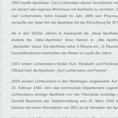
1863 kaufte Apotheker Carl Lichtenstein dieses Grundstück m
um darauf sein eigenes Wohnhaus mit Apotheke zu errichten. D
Carl Lichtensteins Sohn Oswald im Jahr 1886 sein Pharmaz
verkaufte der Vater ihm die Apotheke mit der Einrichtung für 30
Als in den 1920er Jahren in Hasenpoth die „Neue Apotheke“
änderte die „Adler-Apotheke“ ihren Namen in ,,Alte Apoth
,,Apotheke“ stand. Die Apotheke nahm 5 Räume ein, 11 Räume
Geschäftsräumen wechselten die Mieter im Laufe der Jahre.
1923 erbten Lichtensteins Kinder Kurt, Elisabeth und Ferdinan
Offiziell hieß die Apotheke ,,Kurt Lichtenstein und Partner“.
1939 wurden Lichtensteins in den Warthegau umgesiedelt. Auf
23. Februar 1940, dem das kommunale Departement zugestimm
Lichtensteins einstige Apotheke von der Fiduciārās izceļotāju
Gemäß Beschluss der Stadtverwaltung vom 15. März 1940 stel
Dartavs mit einem Monatslohn von 300 Lat als Verwalter der Ap