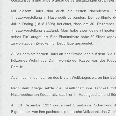
Gastkünstlern und andere gesellige Veranstaltungen organisiert
Mit diesem Haus sind auch die ersten Nachrichten über
Theatervorstellung in Hasenpoth verbunden. Der berühmte de
Julius Döring (1818-1898) berichtet, dass am 30. Dezember
Theatervorstellung stattfand. Man habe zwei kleine (Theater-
seiner Tür“ aufgeführt. Eine Eintrittskarte habe 50 Silber-k
zu wohltätigen Zwecken für Bedürftige gespendet.
Außer dem steinernen Haus an der Straße, das auf dem Bild zu
hölzernes Wohnhaus. Darin wohnte der Kassenwart des Klubs, 
Familie.
Auch noch in den Jahren des Ersten Weltkrieges waren hier Büf
Nach dem Kriege setzte die Gesellschaft ihre Tätigkeit fo
Hasenpothschen Kooperativ, das hier ihr Hauptgeschäft und Bür
Am 19. Dezember 1927 wurden auf Grund einer Schenkung der
Eigentümer. Von ihm pachtete die Lettische Volksbank das Geb