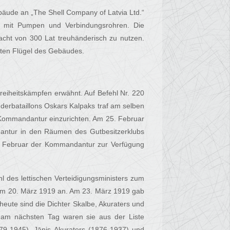
bäude an „The Shell Company of Latvia Ltd.“
k, mit Pumpen und Verbindungsrohren. Die
acht von 300 Lat treuhänderisch zu nutzen.
hten Flügel des Gebäudes.
eiheitskämpfen erwähnt. Auf Befehl Nr. 220
derbataillons Oskars Kalpaks traf am selben
Kommandantur einzurichten. Am 25. Februar
ntur in den Räumen des Gutbesitzerklubs
. Februar der Kommandantur zur Verfügung
 des lettischen Verteidigungsministers zum
am 20. März 1919 an. Am 23. März 1919 gab
 heute sind die Dichter Skalbe, Akuraters und
n am nächsten Tag waren sie aus der Liste
1879-1945), Jānis Akuraters (1876-1937) und