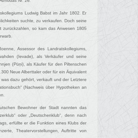
 Atmodas Nr. 26.
skollegiums Ludwig Babst im Jahr 1802. Er
ichkeiten suchte, zu verkaufen. Doch seine
echt zurückzahlen, so kam das Anwesen 1805
erwarb.
oenne, Assessor des Landratskollegiums,
wahden (Ievade), als Verkäufer und seine
hnjen (Pūņi), als Käufer für den Piltenschen
.300 Neue Alberttaler oder für ein Äquivalent
 was dazu gehört, verkauft und der Letztere
sationsbuch“ (Nachweis über Hypotheken an
en.
deutschen Bewohner der Stadt nannten das
tzerklub“ oder „Deutschenklub“, denn nach
gs, erfüllte er die Funktion eines Klubs der
rte, Theatervorstellungen, Auftritte von