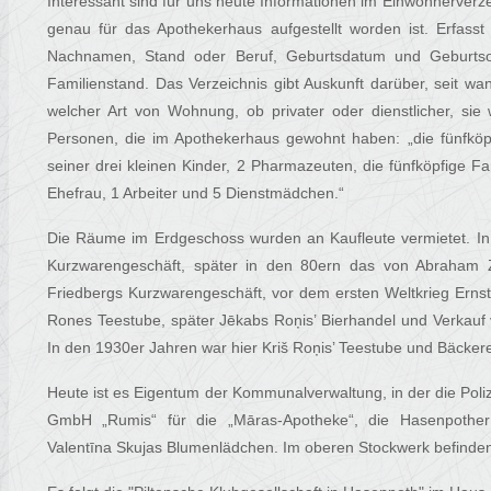
Interessant sind für uns heute Informationen im Einwohnerverz
genau für das Apothekerhaus aufgestellt worden ist. Erfasst
Nachnamen, Stand oder Beruf, Geburtsdatum und Geburtsort
Familienstand. Das Verzeichnis gibt Auskunft darüber, seit wa
welcher Art von Wohnung, ob privater oder dienstlicher, sie
Personen, die im Apothekerhaus gewohnt haben: „die fünfköpf
seiner drei kleinen Kinder, 2 Pharmazeuten, die fünfköpfige F
Ehefrau, 1 Arbeiter und 5 Dienstmädchen.“
Die Räume im Erdgeschoss wurden an Kaufleute vermietet. In 
Kurzwarengeschäft, später in den 80ern das von Abraham Z
Friedbergs Kurzwarengeschäft, vor dem ersten Weltkrieg Ernst
Rones Teestube, später Jēkabs Roņis’ Bierhandel und Verkauf
In den 1930er Jahren war hier Kriš Roņis’ Teestube und Bäckere
Heute ist es Eigentum der Kommunalverwaltung, in der die Poliz
GmbH „Rumis“ für die „Māras-Apotheke“, die Hasenpother S
Valentīna Skujas Blumenlädchen. Im oberen Stockwerk befind