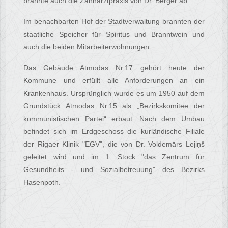
brannte auch die Zahnarztpraxis von Dr. Berger ab.
Im benachbarten Hof der Stadtverwaltung brannten der
staatliche Speicher für Spiritus und Branntwein und
auch die beiden Mitarbeiterwohnungen.
Das Gebäude Atmodas Nr.17 gehört heute der
Kommune und erfüllt alle Anforderungen an ein
Krankenhaus. Ursprünglich wurde es um 1950 auf dem
Grundstück Atmodas Nr.15 als „Bezirkskomitee der
kommunistischen Partei“ erbaut. Nach dem Umbau
befindet sich im Erdgeschoss die kurländische Filiale
der Rigaer Klinik "EGV", die von Dr. Voldemārs Lejiņš
geleitet wird und im 1. Stock "das Zentrum für
Gesundheits - und Sozialbetreuung" des Bezirks
Hasenpoth.