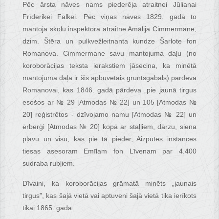
Pēc ārsta nāves nams piederēja atraitnei Jūlianai
Frīderikei Falkei. Pēc viņas nāves 1829. gadā to
mantoja skolu inspektora atraitne Amālija Cimmermane,
dzim. Štēra un pulkvežleitnanta kundze Šarlote fon
Romanova. Cimmermane savu mantojuma daļu (no
koroborācijas teksta ierakstiem jāsecina, ka minētā
mantojuma daļa ir šis apbūvētais gruntsgabals) pārdeva
Romanovai, kas 1846. gadā pārdeva „pie jaunā tirgus
esošos ar № 29 [Atmodas № 22] un 105 [Atmodas №
20] reģistrētos - dzīvojamo namu [Atmodas № 22] un
ērberģi [Atmodas № 20] kopā ar staļļiem, dārzu, siena
pļavu un visu, kas pie tā pieder, Aizputes instances
tiesas asesoram Emīlam fon Līvenam par 4.400
sudraba rubļiem.
Dīvaini, ka koroborācijas grāmatā minēts „jaunais
tirgus”, kas šajā vietā vai aptuveni šajā vietā tika ierīkots
tikai 1865. gadā.