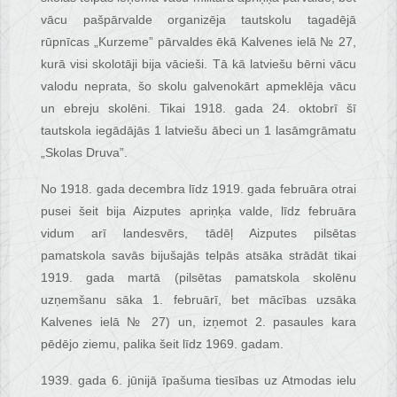
vācu pašpārvalde organizēja tautskolu tagadējā
rūpnīcas „Kurzeme” pārvaldes ēkā Kalvenes ielā № 27,
kurā visi skolotāji bija vācieši. Tā kā latviešu bērni vācu
valodu neprata, šo skolu galvenokārt apmeklēja vācu
un ebreju skolēni. Tikai 1918. gada 24. oktobrī šī
tautskola iegādājās 1 latviešu ābeci un 1 lasāmgrāmatu
„Skolas Druva”.
No 1918. gada decembra līdz 1919. gada februāra otrai
pusei šeit bija Aizputes apriņķa valde, līdz februāra
vidum arī landesvērs, tādēļ Aizputes pilsētas
pamatskola savās bijušajās telpās atsāka strādāt tikai
1919. gada martā (pilsētas pamatskola skolēnu
uzņemšanu sāka 1. februārī, bet mācības uzsāka
Kalvenes ielā № 27) un, izņemot 2. pasaules kara
pēdējo ziemu, palika šeit līdz 1969. gadam.
1939. gada 6. jūnijā īpašuma tiesības uz Atmodas ielu