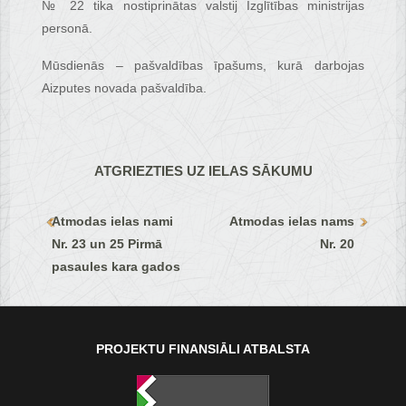
№ 22 tika nostiprinātas valstij Izglītības ministrijas
personā.
Mūsdienās – pašvaldības īpašums, kurā darbojas
Aizputes novada pašvaldība.
ATGRIEZTIES UZ IELAS SĀKUMU
Atmodas ielas nami
Atmodas ielas nams
Nr. 23 un 25 Pirmā
Nr. 20
pasaules kara gados
PROJEKTU FINANSIĀLI ATBALSTA