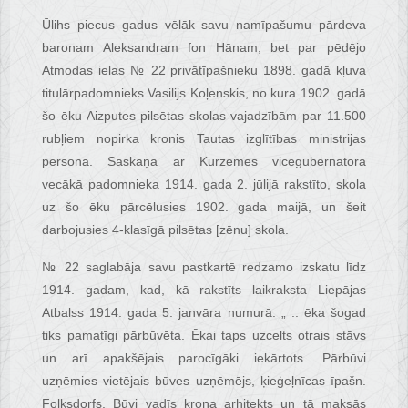
Ūlihs piecus gadus vēlāk savu namīpašumu pārdeva
baronam Aleksandram fon Hānam, bet par pēdējo
Atmodas ielas № 22 privātīpašnieku 1898. gadā kļuva
titulārpadomnieks Vasilijs Koļenskis, no kura 1902. gadā
šo ēku Aizputes pilsētas skolas vajadzībām par 11.500
rubļiem nopirka kronis Tautas izglītības ministrijas
personā. Saskaņā ar Kurzemes vicegubernatora
vecākā padomnieka 1914. gada 2. jūlijā rakstīto, skola
uz šo ēku pārcēlusies 1902. gada maijā, un šeit
darbojusies 4-klasīgā pilsētas [zēnu] skola.
№ 22 saglabāja savu pastkartē redzamo izskatu līdz
1914. gadam, kad, kā rakstīts laikraksta Liepājas
Atbalss 1914. gada 5. janvāra numurā: „ .. ēka šogad
tiks pamatīgi pārbūvēta. Ēkai taps uzcelts otrais stāvs
un arī apakšējais parocīgāki iekārtots. Pārbūvi
uzņēmies vietējais būves uzņēmējs, ķieģeļnīcas īpašn.
Folksdorfs. Būvi vadīs kroņa arhitekts un tā maksās