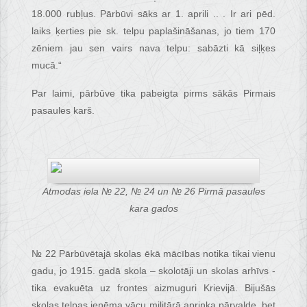
18.000 rubļus. Pārbūvi sāks ar 1. aprili .. . Ir ari pēd.
laiks ķerties pie sk. telpu paplašināšanas, jo tiem 170
zēniem jau sen vairs nava telpu: sabāzti kā siļķes
mucā.“
Par laimi, pārbūve tika pabeigta pirms sākās Pirmais
pasaules karš.
Atmodas iela № 22, № 24 un № 26 Pirmā pasaules
kara gados
№ 22 Pārbūvētajā skolas ēkā mācības notika tikai vienu
gadu, jo 1915. gadā skola – skolotāji un skolas arhīvs -
tika evakuēta uz frontes aizmuguri Krievijā. Bijušās
skolas telpas ieņēma vācu militārā apriņķa pārvalde, bet