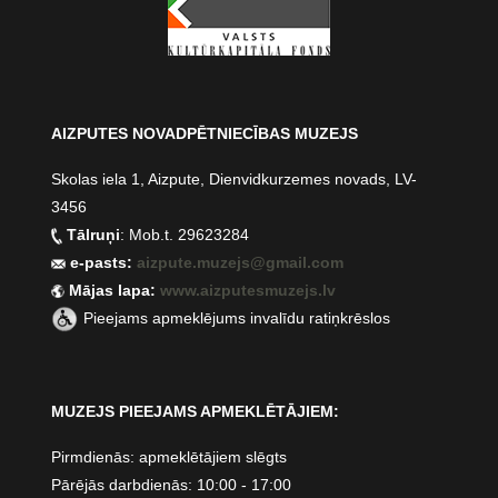
AIZPUTES NOVADPĒTNIECĪBAS MUZEJS
Skolas iela 1, Aizpute, Dienvidkurzemes novads, LV-
3456
Tālruņi
: Mob.t. 29623284
e-pasts:
aizpute.muzejs@gmail.com
Mājas lapa:
www.aizputesmuzejs.lv
Pieejams apmeklējums invalīdu ratiņkrēslos
MUZEJS PIEEJAMS APMEKLĒTĀJIEM:
Pirmdienās: apmeklētājiem slēgts
Pārējās darbdienās: 10:00 - 17:00