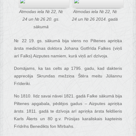
Atmodas iela № 22, №
Atmodas iela № 22, №
24 un № 26 20. gs.
24 un № 26 2014. gadā
sākumā
№ 22 19. gs. sākumā bija viens no Piltenes apriņķa
ārsta medicīnas doktora Johana Gotfrīda Falkes (viņš
arī Falks) Aizputes namiem, kurā viņš arī dzīvoja.
Domājams, ka tas celts ap 1795. gadu, kad dakteris
apprecēja Skrundas mežziņa Štēra meitu Jūliannu
Frīderiki.
No 1810. līdz savai nāvei 1821. gadā Falke sākumā bija
Piltenes apgabala, pēdējos gadus – Aizputes apriņķa
ārsts. 1811. gadā te dzīvoja arī apriņķa ārsta feldšeris
Karls Ālerts un 80 g.v. Prūsijas karaliskais kapteinis
Frīdrihs Benedikts fon Mīrbahs.