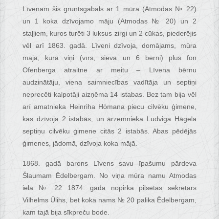
Līvenam šis gruntsgabals ar 1 mūra (Atmodas № 22)
un 1 koka dzīvojamo māju (Atmodas № 20) un 2
staļļiem, kuros turēti 3 luksus zirgi un 2 cūkas, piederējis
vēl arī 1863. gadā. Līveni dzīvoja, domājams, mūra
mājā, kurā viņi (vīrs, sieva un 6 bērni) plus fon
Ofenberga atraitne ar meitu – Līvena bērnu
audzinātāju, viena saimniecības vadītāja un septiņi
neprecēti kalpotāji aizņēma 14 istabas. Bez tam bija vēl
arī amatnieka Heinriha Hōmana piecu cilvēku ģimene,
kas dzīvoja 2 istabās, un ārzemnieka Ludviga Hāgela
septiņu cilvēku ģimene citās 2 istabās. Abas pēdējās
ģimenes, jādomā, dzīvoja koka mājā.
1868. gadā barons Līvens savu īpašumu pārdeva
Šlaumam Ēdelbergam. No viņa mūra namu Atmodas
ielā № 22 1874. gadā nopirka pilsētas sekretārs
Vilhelms Ūlihs, bet koka nams № 20 palika Ēdelbergam,
kam tajā bija sīkpreču bode.