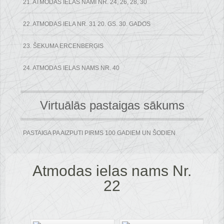
21. ATMODAS IELAS NAMI NR. 24, 26, 28, 30
22. ATMODAS IELA NR. 31 20. GS. 30. GADOS
23. ŠEKUMA ERCENBERĢIS
24. ATMODAS IELAS NAMS NR. 40
Virtuālās pastaigas sākums
PASTAIGA PA AIZPUTI PIRMS 100 GADIEM UN ŠODIEN
Atmodas ielas nams Nr.
22