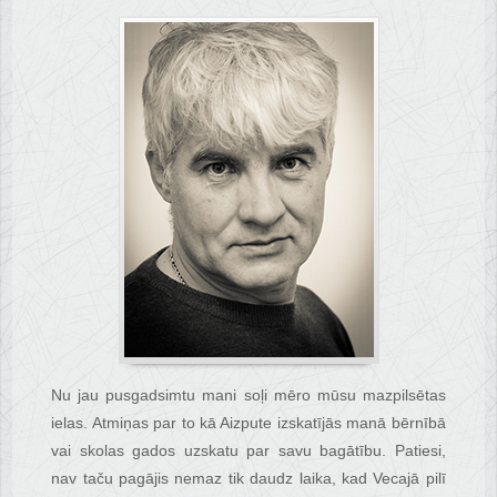
Nu jau pusgadsimtu mani soļi mēro mūsu mazpilsētas
ielas. Atmiņas par to kā Aizpute izskatījās manā bērnībā
vai skolas gados uzskatu par savu bagātību. Patiesi,
nav taču pagājis nemaz tik daudz laika, kad Vecajā pilī