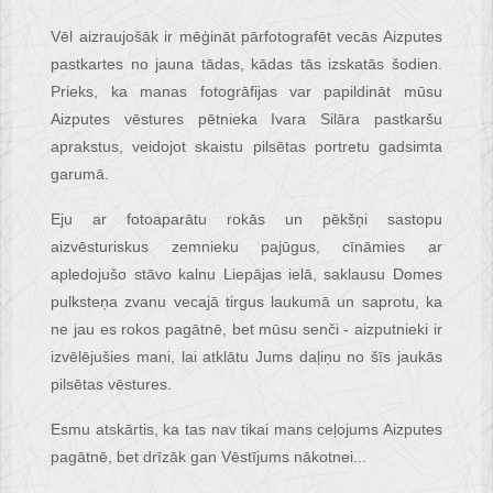
Vēl aizraujošāk ir mēģināt pārfotografēt vecās Aizputes
pastkartes no jauna tādas, kādas tās izskatās šodien.
Prieks, ka manas fotogrāfijas var papildināt mūsu
Aizputes vēstures pētnieka Ivara Silāra pastkaršu
aprakstus, veidojot skaistu pilsētas portretu gadsimta
garumā.
Eju ar fotoaparātu rokās un pēkšņi sastopu
aizvēsturiskus zemnieku pajūgus, cīnāmies ar
apledojušo stāvo kalnu Liepājas ielā, saklausu Domes
pulksteņa zvanu vecajā tirgus laukumā un saprotu, ka
ne jau es rokos pagātnē, bet mūsu senči - aizputnieki ir
izvēlējušies mani, lai atklātu Jums daļiņu no šīs jaukās
pilsētas vēstures.
Esmu atskārtis, ka tas nav tikai mans ceļojums Aizputes
pagātnē, bet drīzāk gan Vēstījums nākotnei...