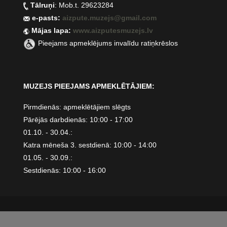
Tālruņi
: Mob.t. 29623284
e-pasts:
aizpute.muzejs@gmail.com
Mājas lapa:
www.aizputesmuzejs.lv
Pieejams apmeklējums invalīdu ratiņkrēslos
MUZEJS PIEEJAMS APMEKLĒTĀJIEM:
Pirmdienās: apmeklētājiem slēgts
Pārējās darbdienās: 10:00 - 17:00
01.10. - 30.04.:
Katra mēneša 3. sestdienā: 10:00 - 14:00
01.05. - 30.09.:
Sestdienās: 10:00 - 16:00