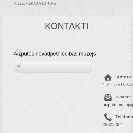
MUZEJA ĒKAS VĒSTURE
KONTAKTI
Aizputes novadpētniecības muzejs
Adrese:
1, Aizpute LV-34
e-pasts:
aizpute.muzejs
Telefons
29623284