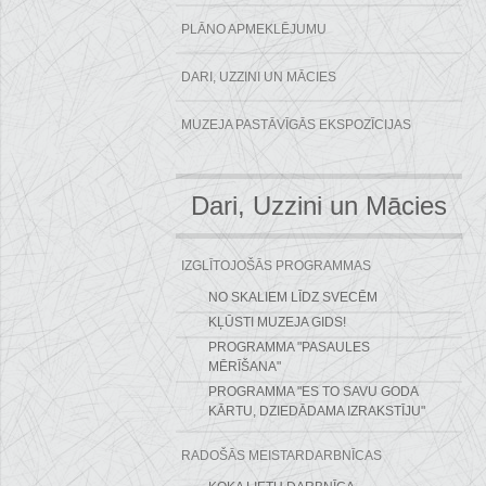
PLĀNO APMEKLĒJUMU
DARI, UZZINI UN MĀCIES
MUZEJA PASTĀVĪGĀS EKSPOZĪCIJAS
Dari, Uzzini un Mācies
IZGLĪTOJOŠĀS PROGRAMMAS
NO SKALIEM LĪDZ SVECĒM
KĻŪSTI MUZEJA GIDS!
PROGRAMMA "PASAULES
MĒRĪŠANA"
PROGRAMMA "ES TO SAVU GODA
KĀRTU, DZIEDĀDAMA IZRAKSTĪJU"
RADOŠĀS MEISTARDARBNĪCAS