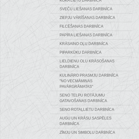
KOKA LIETU DARBNĪCA
SVEČU LIEŠANAS DARBNĪCA
ZIEPJU VĀRĪŠANAS DARBNĪCA
FILCĒŠANAS DARBNĪCA
PAPĪRA LIEŠANAS DARBNĪCA
KRĀSAINO OĻU DARBNĪCA
PIPARKŪKU DARBNĪCA
LIELDIENU OLU KRĀSOŠANAS
DARBNĪCA
KULINĀRO PRASMJU DARBNĪCA
"NO VECMĀMIŅAS
PAVĀRGRĀMATAS"
SENO TELPU ROTĀJUMU
GATAVOŠANAS DARBNĪCA
SENO ROTAĻLIETU DARBNĪCA
AUGU UN KRĀSU SASPĒLES
DARBNĪCA
ZĪMJU UN SIMBOLU DARBNĪCA