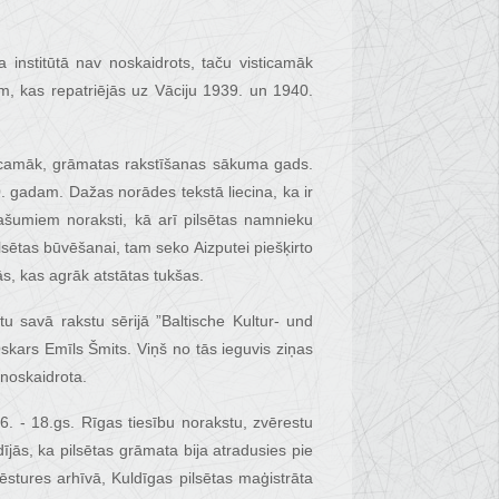
 institūtā nav noskaidrots, taču visticamāk
em, kas repatriējās uz Vāciju 1939. un 1940.
sticamāk, grāmatas rakstīšanas sākuma gads.
. gadam. Dažas norādes tekstā liecina, ka ir
ašumiem noraksti, kā arī pilsētas namnieku
ētas būvēšanai, tam seko Aizputei piešķirto
pās, kas agrāk atstātas tukšas.
u savā rakstu sērijā ”Baltische Kultur- und
skars Emīls Šmits. Viņš no tās ieguvis ziņas
 noskaidrota.
. - 18.gs. Rīgas tiesību norakstu, zvērestu
ījās, ka pilsētas grāmata bija atradusies pie
ēstures arhīvā, Kuldīgas pilsētas maģistrāta