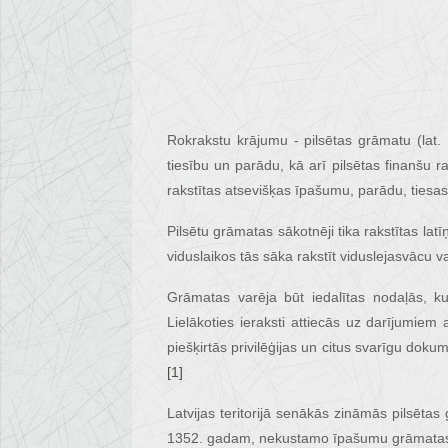
Rokrakstu krājumu - pilsētas grāmatu (lat.
tiesību un parādu, kā arī pilsētas finanšu r
rakstītas atsevišķas īpašumu, parādu, tiesas 
Pilsētu grāmatas sākotnēji tika rakstītas la
viduslaikos tās sāka rakstīt viduslejasvācu v
Grāmatas varēja būt iedalītas nodaļās, kur
Lielākoties ieraksti attiecās uz darījumiem
piešķirtās privilēģijas un citus svarīgu dok
[1]
Latvijas teritorijā senākās zināmās pilsētas
1352. gadam, nekustamo īpašumu grāmatas 