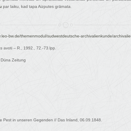
u
par laiku, kad tapa Aizputes grāmata.
w.leo-bw.de/themenmodul/sudwestdeutsche-archivalienkunde/archivali
s avoti – R., 1992., 72.-73.lpp.
/ Düna Zeitung
ie Pest in unseren Gegenden // Das Inland, 06.09.1848.