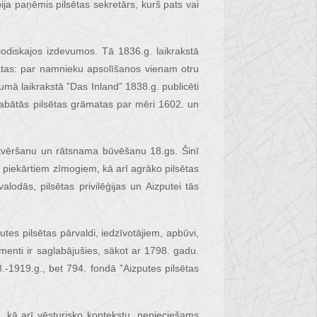
ija paņēmis pilsētas sekretārs, kurš pats vai
riodiskajos izdevumos. Tā 1836.g. laikrakstā
atas: par namnieku apsolīšanos vienam otru
umā laikrakstā ”Das Inland” 1838.g. publicēti
labātās pilsētas grāmatas par mēri 1602. un
 atvēršanu un rātsnama būvēšanu 18.gs. Šinī
 piekārtiem zīmogiem, kā arī agrāko pilsētas
lodās, pilsētas privilēģijas un Aizputei tās
es pilsētas pārvaldi, iedzīvotājiem, apbūvi,
menti ir saglabājušies, sākot ar 1798. gadu.
.-1919.g., bet 794. fondā ”Aizputes pilsētas
, kā arī vēsturisko kontekstu, nepieciešams