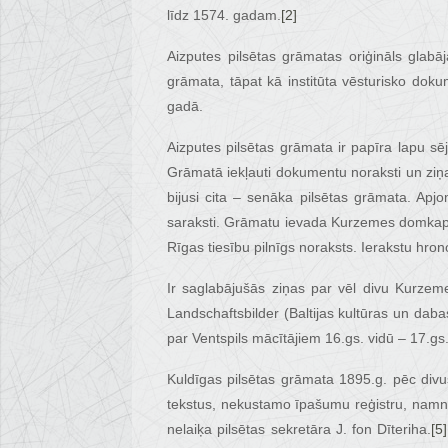
līdz 1574. gadam.
[2]
Aizputes pilsētas grāmatas oriģināls glabā
grāmata, tāpat kā institūta vēsturisko doku
gadā.
Aizputes pilsētas grāmata ir papīra lapu s
Grāmatā iekļauti dokumentu noraksti un ziņa
bijusi cita – senāka pilsētas grāmata. Ap
saraksti. Grāmatu ievada Kurzemes domkapit
Rīgas tiesību pilnīgs noraksts. Ierakstu hrono
Ir saglabājušās ziņas par vēl divu Kurzeme
Landschaftsbilder (Baltijas kultūras un dab
par Ventspils mācītājiem 16.gs. vidū – 17.gs.
Kuldīgas pilsētas grāmata 1895.g. pēc divu
tekstus, nekustamo īpašumu reģistru, namni
nelaiķa pilsētas sekretāra J. fon Dīteriha.
[5]