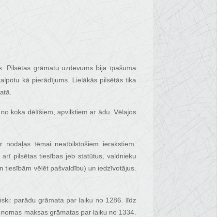
tās. Pilsētas grāmatu uzdevums bija īpašuma
alpotu kā pierādījums. Lielākās pilsētās tika
atā.
 no koka dēlīšiem, apvilktiem ar ādu. Vēlajos
ar nodaļas tēmai neatbilstošiem ierakstiem.
rī pilsētas tiesības jeb statūtus, valdnieku
n tiesībām vēlēt pašvaldību) un iedzīvotājus.
tiski: parādu grāmata par laiku no 1286. līdz
 nomas maksas grāmatas par laiku no 1334.