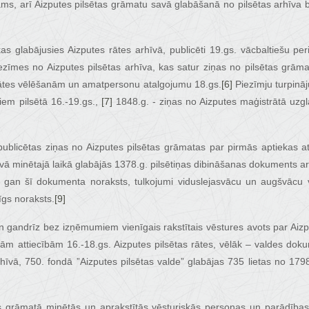
ējams, arī Aizputes pilsētas grāmatu savā glabāšanā no pilsētas arhīva b
s glabājusies Aizputes rātes arhīvā, publicēti 19.gs. vācbaltiešu pe
zīmes no Aizputes pilsētas arhīva, kas satur ziņas no pilsētas grām
rātes vēlēšanām un amatpersonu atalgojumu 18.gs.
[6]
Piezīmju turpināj
iem pilsētā 16.-19.gs.,
[7]
1848.g. - ziņas no Aizputes maģistrātā uzg
 publicētas ziņas no Aizputes pilsētas grāmatas par pirmās aptiekas
īvā minētajā laikā glabājās 1378.g. pilsētiņas dibināšanas dokuments ar
r gan šī dokumenta noraksts, tulkojumi viduslejasvācu un augšvācu va
īgs noraksts.
[9]
n gandrīz bez izņēmumiem vienīgais rakstītais vēstures avots par Aizput
ām attiecībām 16.-18.gs. Aizputes pilsētas rātes, vēlāk – valdes doku
rhīvā, 750. fondā ”Aizputes pilsētas valde” glabājas 735 lietas no 1798
as grāmatā minētās un aprakstītās vēsturiskās personas un parādības