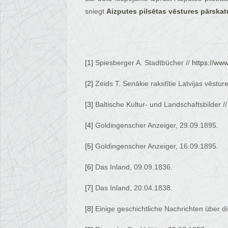
sniegt
Aizputes pilsētas vēstures pārskat
[1]
Spiesberger A. Stadtbücher //
https://ww
[2]
Zeids T. Senākie rakstītie Latvijas vēsture
[3]
Baltische Kultur- und Landschaftsbilder /
[4]
Goldingenscher Anzeiger, 29.09.1895.
[5]
Goldingenscher Anzeiger, 16.09.1895.
[6]
Das Inland, 09.09.1836.
[7]
Das Inland, 20.04.1838.
[8]
Einige geschichtliche Nachrichten über d