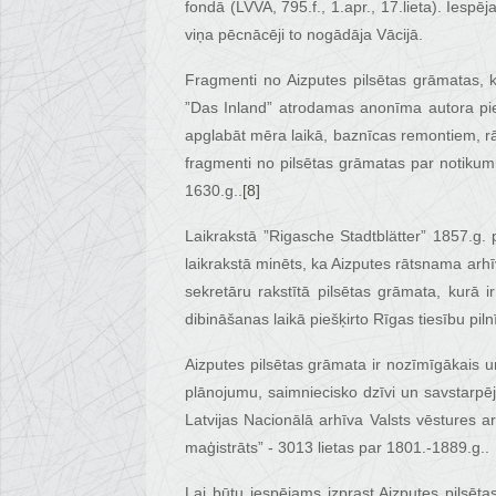
fondā (LVVA, 795.f., 1.apr., 17.lieta). Iesp
viņa pēcnācēji to nogādāja Vācijā.
Fragmenti no Aizputes pilsētas grāmatas, ka
”Das Inland” atrodamas anonīma autora pie
apglabāt mēra laikā, baznīcas remontiem, 
fragmenti no pilsētas grāmatas par notikum
1630.g..
[8]
Laikrakstā ”Rigasche Stadtblätter” 1857.g.
laikrakstā minēts, ka Aizputes rātsnama arh
sekretāru rakstītā pilsētas grāmata, kurā i
dibināšanas laikā piešķirto Rīgas tiesību piln
Aizputes pilsētas grāmata ir nozīmīgākais u
plānojumu, saimniecisko dzīvi un savstarpēj
Latvijas Nacionālā arhīva Valsts vēstures a
maģistrāts” - 3013 lietas par 1801.-1889.g..
Lai būtu iespējams izprast Aizputes pilsēt