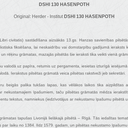
DSHI 130 HASENPOTH
Original: Herder - Institut
DSHI 130 HASENPOTH
 Libri civitatis) sastādīšana aizsākās 13.gs. Hanzas savienības pilsē
akstiska fiksēšana, lai neskaidrību vai domstarpību gadījumā ieraksts k
un rēķinu grāmatas, mazajās pilsētās šie ieraksti tika veikti vienā grām
tīņu valodā uz papīra, retumis uz pergamenta, iesietas izturīgā iesējumā
alodā. Ierakstus pilsētas grāmatā veica pilsētas rakstveži jeb sekretāri.
u beigās palika tukšas lapas, kas vēlākos laikos tika aizpildītas 
 ar nekustamajiem īpašumiem, taču pilsētas grāmatās mēdza ierakstīt a
umentu tekstus, namniekus (iedzīvotājus ar nekustamu īpašumu pilsētā u
 grāmatas tapušas Livonijā lielākajā pilsētā – Rīgā. Tās iedalītas tema
par laiku no 1384. līdz 1579. gadam, un pilsētas nekustamo īpašumu