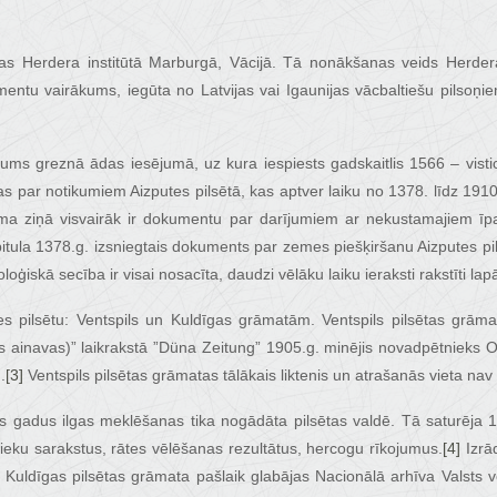
jas Herdera institūtā Marburgā, Vācijā. Tā nonākšanas veids Herdera
mentu vairākums, iegūta no Latvijas vai Igaunijas vācbaltiešu pilsoņi
ējums greznā ādas iesējumā, uz kura iespiests gadskaitlis 1566 – vi
s par notikumiem Aizputes pilsētā, kas aptver laiku no 1378. līdz 1910
joma ziņā visvairāk ir dokumentu par darījumiem ar nekustamajiem īp
ula 1378.g. izsniegtais dokuments par zemes piešķiršanu Aizputes pils
loģiskā secība ir visai nosacīta, daudzi vēlāku laiku ieraksti rakstīti la
s pilsētu: Ventspils un Kuldīgas grāmatām. Ventspils pilsētas grāmat
as ainavas)” laikrakstā ”Düna Zeitung” 1905.g. minējis novadpētnieks O
.
[3]
Ventspils pilsētas grāmatas tālākais liktenis un atrašanās vieta nav
s gadus ilgas meklēšanas tika nogādāta pilsētas valdē. Tā saturēja 16
eku sarakstus, rātes vēlēšanas rezultātus, hercogu rīkojumus.
[4]
Izrād
Kuldīgas pilsētas grāmata pašlaik glabājas Nacionālā arhīva Valsts v