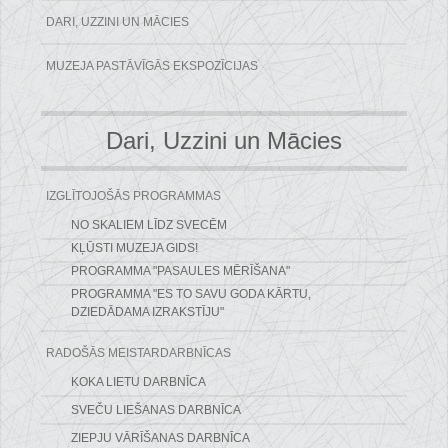
DARI, UZZINI UN MĀCIES
MUZEJA PASTĀVĪGĀS EKSPOZĪCIJAS
Dari, Uzzini un Mācies
IZGLĪTOJOŠĀS PROGRAMMAS
NO SKALIEM LĪDZ SVECĒM
KĻŪSTI MUZEJA GIDS!
PROGRAMMA "PASAULES MĒRĪŠANA"
PROGRAMMA "ES TO SAVU GODA KĀRTU,
DZIEDĀDAMA IZRAKSTĪJU"
RADOŠĀS MEISTARDARBNĪCAS
KOKA LIETU DARBNĪCA
SVEČU LIEŠANAS DARBNĪCA
ZIEPJU VĀRĪŠANAS DARBNĪCA