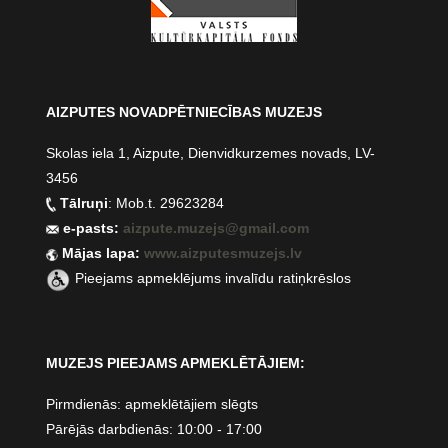
AIZPUTES NOVADPĒTNIECĪBAS MUZEJS
Skolas iela 1, Aizpute, Dienvidkurzemes novads, LV-
3456
Tālruņi
: Mob.t. 29623284
e-pasts:
aizpute.muzejs@gmail.com
Mājas lapa:
www.aizputesmuzejs.lv
Pieejams apmeklējums invalīdu ratiņkrēslos
MUZEJS PIEEJAMS APMEKLĒTĀJIEM:
Pirmdienās: apmeklētājiem slēgts
Pārējās darbdienās: 10:00 - 17:00