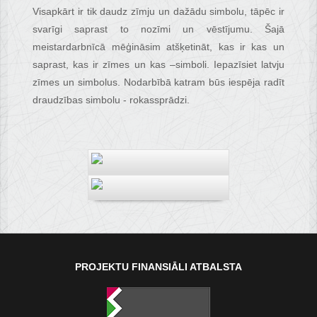
Visapkārt ir tik daudz zīmju un dažādu simbolu, tāpēc ir
svarīgi saprast to nozīmi un vēstījumu. Šajā
meistardarbnīcā mēģināsim atšķetināt, kas ir kas un
saprast, kas ir zīmes un kas –simboli. Iepazīsiet latvju
zīmes un simbolus. Nodarbībā katram būs iespēja radīt
draudzības simbolu - rokassprādzi.
PROJEKTU FINANSIĀLI ATBALSTA