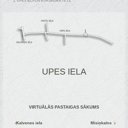
1. UPES IELA UN KURŠINSKA TILTS
UPES IELA
VIRTUĀLĀS PASTAIGAS SĀKUMS
Kalvenes iela
Misiņkalns