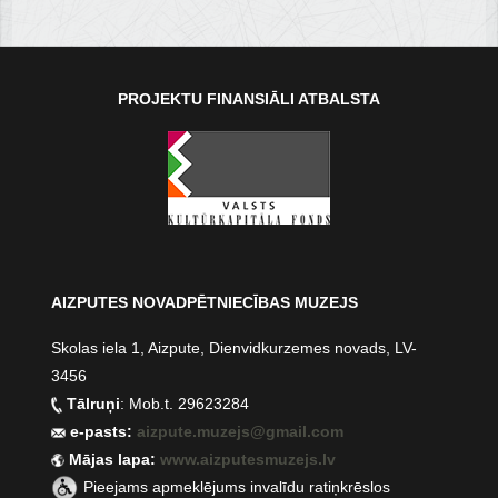
PROJEKTU FINANSIĀLI ATBALSTA
AIZPUTES NOVADPĒTNIECĪBAS MUZEJS
Skolas iela 1, Aizpute, Dienvidkurzemes novads, LV-
3456
Tālruņi
: Mob.t. 29623284
e-pasts:
aizpute.muzejs@gmail.com
Mājas lapa:
www.aizputesmuzejs.lv
Pieejams apmeklējums invalīdu ratiņkrēslos