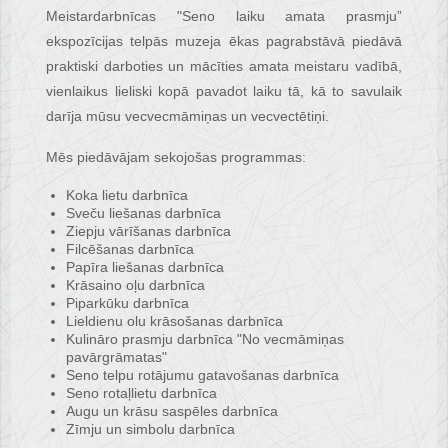
Meistardarbnīcas "Seno laiku amata prasmju”
ekspozīcijas telpās muzeja ēkas pagrabstāvā piedāvā
praktiski darboties un mācīties amata meistaru vadībā,
vienlaikus lieliski kopā pavadot laiku tā, kā to savulaik
darīja mūsu vecvecmāmiņas un vecvectētiņi.
Mēs piedāvājam sekojošas programmas:
Koka lietu darbnīca
Sveču liešanas darbnīca
Ziepju vārīšanas darbnīca
Filcēšanas darbnīca
Papīra liešanas darbnīca
Krāsaino oļu darbnīca
Piparkūku darbnīca
Lieldienu olu krāsošanas darbnīca
Kulināro prasmju darbnīca "No vecmāmiņas
pavārgrāmatas"
Seno telpu rotājumu gatavošanas darbnīca
Seno rotaļlietu darbnīca
Augu un krāsu saspēles darbnīca
Zīmju un simbolu darbnīca