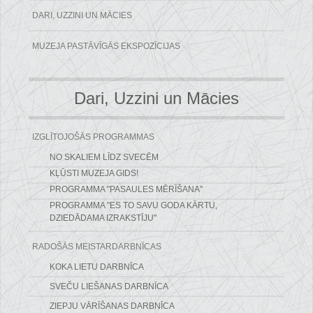
DARI, UZZINI UN MĀCIES
MUZEJA PASTĀVĪGĀS EKSPOZĪCIJAS
Dari, Uzzini un Mācies
IZGLĪTOJOŠĀS PROGRAMMAS
NO SKALIEM LĪDZ SVECĒM
KĻŪSTI MUZEJA GIDS!
PROGRAMMA "PASAULES MĒRĪŠANA"
PROGRAMMA "ES TO SAVU GODA KĀRTU,
DZIEDĀDAMA IZRAKSTĪJU"
RADOŠĀS MEISTARDARBNĪCAS
KOKA LIETU DARBNĪCA
SVEČU LIEŠANAS DARBNĪCA
ZIEPJU VĀRĪŠANAS DARBNĪCA