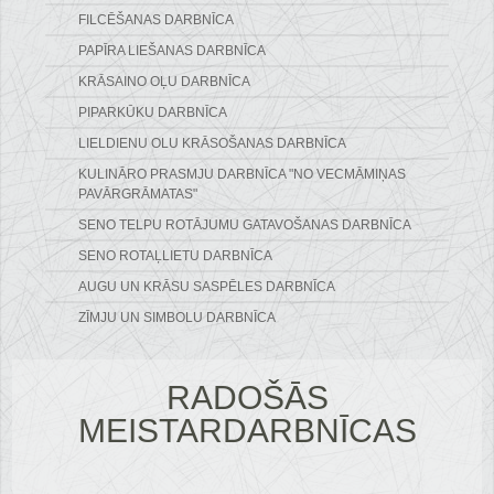
FILCĒŠANAS DARBNĪCA
PAPĪRA LIEŠANAS DARBNĪCA
KRĀSAINO OĻU DARBNĪCA
PIPARKŪKU DARBNĪCA
LIELDIENU OLU KRĀSOŠANAS DARBNĪCA
KULINĀRO PRASMJU DARBNĪCA "NO VECMĀMIŅAS
PAVĀRGRĀMATAS"
SENO TELPU ROTĀJUMU GATAVOŠANAS DARBNĪCA
SENO ROTAĻLIETU DARBNĪCA
AUGU UN KRĀSU SASPĒLES DARBNĪCA
ZĪMJU UN SIMBOLU DARBNĪCA
RADOŠĀS
MEISTARDARBNĪCAS