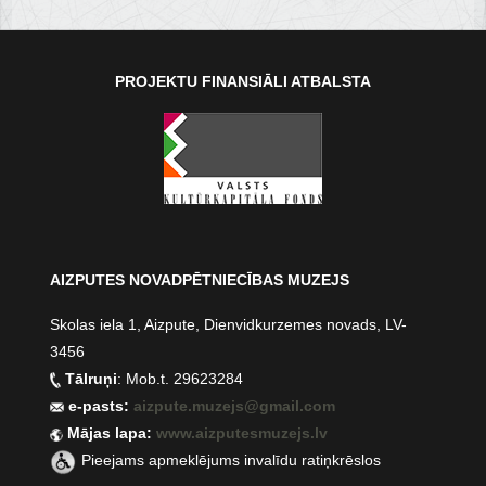
PROJEKTU FINANSIĀLI ATBALSTA
AIZPUTES NOVADPĒTNIECĪBAS MUZEJS
Skolas iela 1, Aizpute, Dienvidkurzemes novads, LV-
3456
Tālruņi
: Mob.t. 29623284
e-pasts:
aizpute.muzejs@gmail.com
Mājas lapa:
www.aizputesmuzejs.lv
Pieejams apmeklējums invalīdu ratiņkrēslos