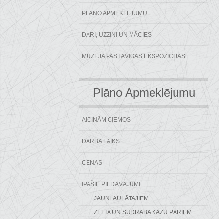
PLĀNO APMEKLĒJUMU
DARI, UZZINI UN MĀCIES
MUZEJA PASTĀVĪGĀS EKSPOZĪCIJAS
Plāno Apmeklējumu
AICINĀM CIEMOS
DARBA LAIKS
CENAS
ĪPAŠIE PIEDĀVĀJUMI
JAUNLAULĀTAJIEM
ZELTA UN SUDRABA KĀZU PĀRIEM