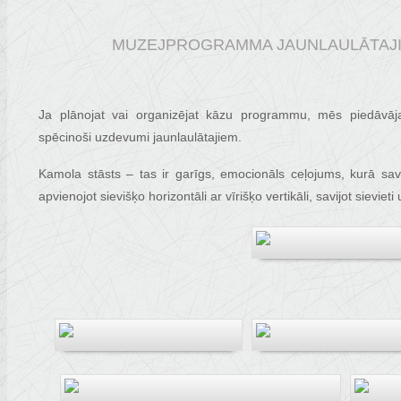
MUZEJPROGRAMMA JAUNLAULĀTAJIE
Ja plānojat vai organizējat kāzu programmu, mēs piedāvāj
spēcinoši uzdevumi jaunlaulātajiem.
Kamola stāsts – tas ir garīgs, emocionāls ceļojums, kurā sav
apvienojot sievišķo horizontāli ar vīrišķo vertikāli, savijot sievieti