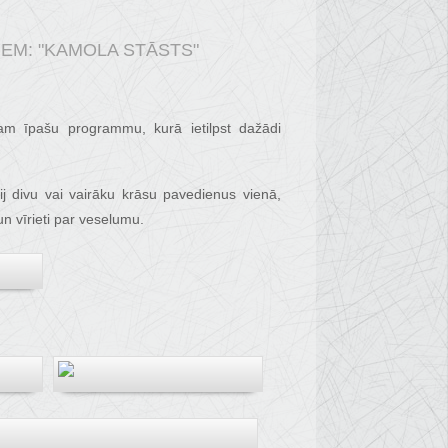
M: "KAMOLA STĀSTS"
am īpašu programmu, kurā ietilpst dažādi
ij divu vai vairāku krāsu pavedienus vienā,
 un vīrieti par veselumu.