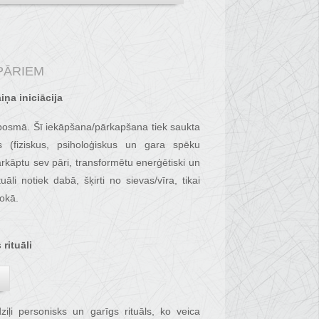
PĀRIEM
iņa iniciācija
s posmā. Šī iekāpšana/pārkapšana tiek saukta
s (fiziskus, psiholoģiskus un gara spēku
pārkāptu sev pāri, transformētu enerģētiski un
āli notiek dabā, šķirti no sievas/vīra, tikai
lokā.
rituāli
ziļi personisks un garīgs rituāls, ko veica