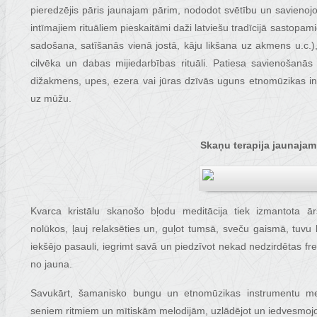
pieredzējis pāris jaunajam pārim, nododot svētību un savienojo
intīmajiem rituāliem pieskaitāmi daži latviešu tradīcijā sastopami
sadošana, satīšanās vienā jostā, kāju likšana uz akmens u.c.)
cilvēka un dabas mijiedarbības rituāli. Patiesa savienošanā
dižakmens, upes, ezera vai jūras dzīvās uguns etnomūzikas ins
uz mūžu.
Skaņu terapija jaunajam
Kvarca kristālu skanošo bļodu meditācija tiek izmantota ārs
nolūkos, ļauj relaksēties un, guļot tumsā, sveču gaismā, tuvu 
iekšējo pasauli, iegrimt savā un piedzīvot nekad nedzirdētas fr
no jauna.
Savukārt, šamanisko bungu un etnomūzikas instrumentu medi
seniem ritmiem un mītiskām melodijām, uzlādējot un iedvesmo