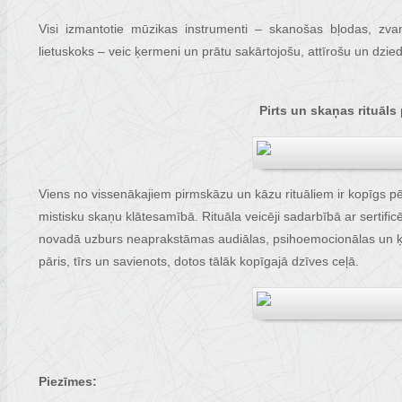
Visi izmantotie mūzikas instrumenti – skanošas bļodas, zvan
lietuskoks – veic ķermeni un prātu sakārtojošu, attīrošu un dzied
Pirts un skaņas rituāls
Viens no vissenākajiem pirmskāzu un kāzu rituāliem ir kopīgs p
mistisku skaņu klātesamībā. Rituāla veicēji sadarbībā ar sertificē
novadā uzburs neaprakstāmas audiālas, psihoemocionālas un ķe
pāris, tīrs un savienots, dotos tālāk kopīgajā dzīves ceļā.
Piezīmes: