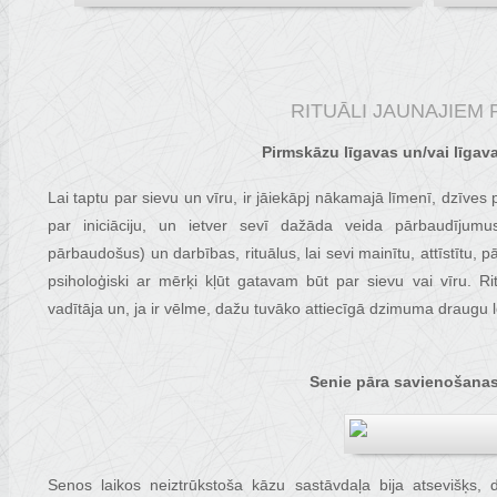
RITUĀLI JAUNAJIEM 
Pirmskāzu līgavas un/vai līgava
Lai taptu par sievu un vīru, ir jāiekāpj nākamajā līmenī, dzīve
par iniciāciju, un ietver sevī dažāda veida pārbaudījumu
pārbaudošus) un darbības, rituālus, lai sevi mainītu, attīstītu, 
psiholoģiski ar mērķi kļūt gatavam būt par sievu vai vīru. Ritu
vadītāja un, ja ir vēlme, dažu tuvāko attiecīgā dzimuma draugu 
Senie pāra savienošanas 
Senos laikos neiztrūkstoša kāzu sastāvdaļa bija atsevišķs, d