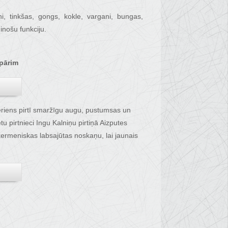
i, tinkšas, gongs, kokle, vargani, bungas,
inošu funkciju.
 pārim
ēriens pirtī smaržīgu augu, pustumsas un
tu pirtnieci Ingu Kalniņu pirtiņā Aizputes
rmeniskas labsajūtas noskaņu, lai jaunais