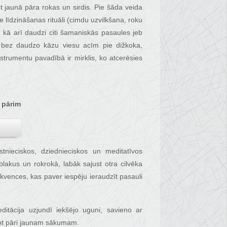
t jaunā pāra rokas un sirdis. Pie šāda veida
e līdzināšanas rituāli (cimdu uzvilkšana, roku
, kā arī daudzi citi šamaniskās pasaules jeb
s bez daudzo kāzu viesu acīm pie dižkoka,
trumentu pavadībā ir mirklis, ko atcerēsies
 pārim
tnieciskos, dziednieciskos un meditatīvos
blakus un rokrokā, labāk sajust otra cilvēka
ekvences, kas paver iespēju ieraudzīt pasauli
tācija uzjundī iekšējo uguni, savieno ar
jot pāri jaunam sākumam.