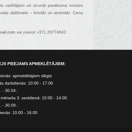
uālu vadītājiem un izrunāt pasākuma norises
ituāla dalībnieki – brīvāki un atvērtāki. Cena
ail.com
vai zvanot +371 29774842.
JS PIEEJAMS APMEKLĒTĀJIEM:
ienās: apmeklētājiem slēgts
ās darbdienās: 10:00 - 17:00
 - 30.04.:
 mēneša 3. sestdienā: 10:00 - 14:00
 - 30.09.:
ienās: 10:00 - 16:00