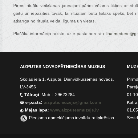
Pirms rituālu veikšanas jaunajam pārim vēlams tikties ar rit
gaitu un iepazīties tuvāk, lai rituālam būtu lielāks spēks, bet r
atkarīga no rituāla veida, ilguma un vietas.
Plašāka informācija rakstot uz e-pasta adresi:
elina.medene@gm
AIZPUTES NOVADPĒTNIECĪBAS MUZEJS
MUZE
Skolas iela 1, Aizpute, Dienvidkurzemes novads,
Pirmd
LV-3456
Pārēj
Tālruņi
: Mob.t. 29623284
01.10.
e-pasts:
aizpute.muzejs@gmail.com
Katra
Mājas lapa:
www.aizputesmuzejs.lv
01.05.
Pieejams apmeklējums invalīdu ratiņkrēslos
Sestd