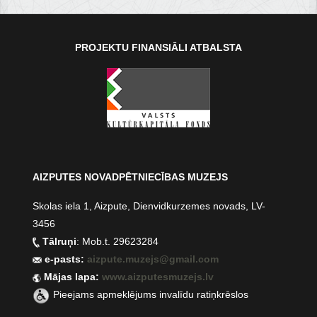
PROJEKTU FINANSIĀLI ATBALSTA
AIZPUTES NOVADPĒTNIECĪBAS MUZEJS
Skolas iela 1, Aizpute, Dienvidkurzemes novads, LV-
3456
Tālruņi
: Mob.t. 29623284
e-pasts:
aizpute.muzejs@gmail.com
Mājas lapa:
www.aizputesmuzejs.lv
Pieejams apmeklējums invalīdu ratiņkrēslos