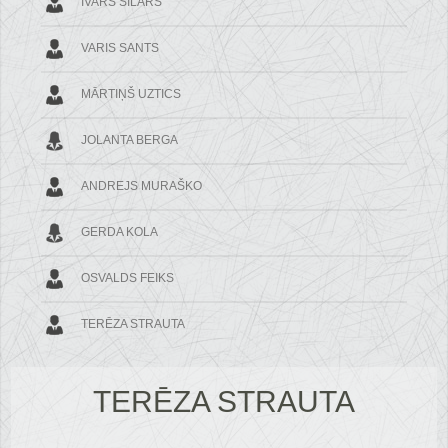
IVARS SILĀRS
VARIS SANTS
MĀRTIŅŠ UZTICS
JOLANTA BERGA
ANDREJS MURAŠKO
GERDA KOLA
OSVALDS FEIKS
TERĒZA STRAUTA
TERĒZA STRAUTA