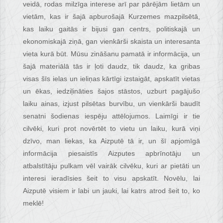
veidā, rodas milzīga interese arī par pārējām lietām un
vietām, kas ir šajā apburošajā Kurzemes mazpilsētā,
kas laiku gaitās ir bijusi gan centrs, politiskajā un
ekonomiskajā ziņā, gan vienkārši skaista un interesanta
vieta kurā būt. Mūsu zināšanu pamatā ir informācija, un
šajā materiālā tās ir ļoti daudz, tik daudz, ka gribas
visas šīs ielas un ieliņas kārtīgi izstaigāt, apskatīt vietas
un ēkas, iedziļināties šajos stāstos, uzburt pagājušo
laiku ainas, izjust pilsētas burvību, un vienkārši baudīt
senatni šodienas iespēju attēlojumos. Laimīgi ir tie
cilvēki, kuri prot novērtēt to vietu un laiku, kurā viņi
dzīvo, man liekas, ka Aizputē tā ir, un šī apjomīgā
informācija piesaistīs Aizputes apbrīnotāju un
atbalstītāju pulkam vēl vairāk cilvēku, kuri ar pietāti un
interesi ieradīsies šeit to visu apskatīt. Novēlu, lai
Aizputē visiem ir labi un jauki, lai katrs atrod šeit to, ko
meklē!