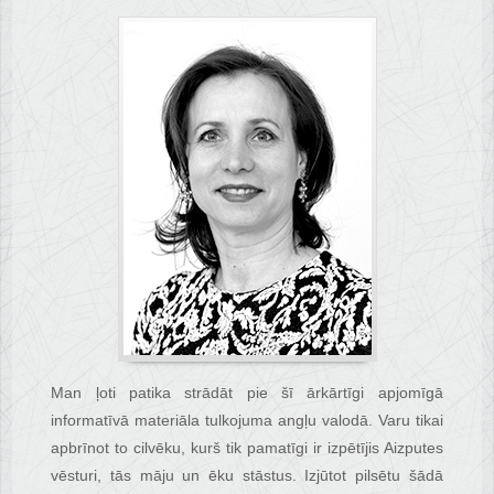
Man ļoti patika strādāt pie šī ārkārtīgi apjomīgā
informatīvā materiāla tulkojuma angļu valodā. Varu tikai
apbrīnot to cilvēku, kurš tik pamatīgi ir izpētījis Aizputes
vēsturi, tās māju un ēku stāstus. Izjūtot pilsētu šādā