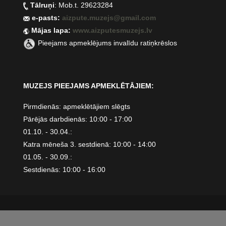
Tālruņi
: Mob.t. 29623284
e-pasts:
aizpute.muzejs@gmail.com
Mājas lapa:
www.aizputesmuzejs.lv
Pieejams apmeklējums invalīdu ratiņkrēslos
MUZEJS PIEEJAMS APMEKLĒTĀJIEM:
Pirmdienās: apmeklētājiem slēgts
Pārējās darbdienās: 10:00 - 17:00
01.10. - 30.04.:
Katra mēneša 3. sestdienā: 10:00 - 14:00
01.05. - 30.09.:
Sestdienās: 10:00 - 16:00