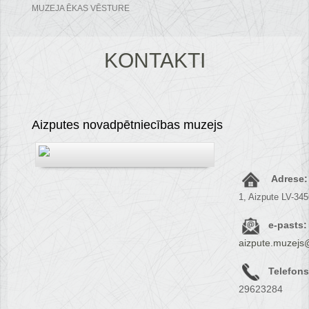
MUZEJA ĒKAS VĒSTURE
KONTAKTI
Aizputes novadpētniecības muzejs
Adrese:
1, Aizpute LV-34
e-pasts:
aizpute.muzejs
Telefons
29623284