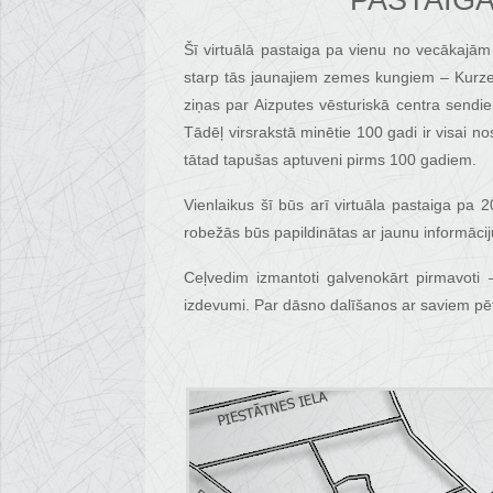
PASTAIGA
Šī virtuālā pastaiga pa vienu no vecākajā
starp tās jaunajiem zemes kungiem – Kurzem
ziņas par Aizputes vēsturiskā centra sendie
Tādēļ virsrakstā minētie 100 gadi ir visai no
tātad tapušas aptuveni pirms 100 gadiem.
Vienlaikus šī būs arī virtuāla pastaiga pa
robežās būs papildinātas ar jaunu informācij
Ceļvedim izmantoti galvenokārt pirmavoti –
izdevumi. Par dāsno dalīšanos ar saviem pētī