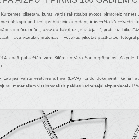
 PA AIZPUTI PIRMS 100 GADIEM 
m Kurzemes pilsētām, kuras vārds rakstītajos avotos pirmoreiz minēt
es bīskapu un Livonijas bruņinieku ordeni, ir iecerēta kā ceļvedis, 
nām un mūsdienām, uzsvaru liekot uz „reiz bija...”, proti, uz laiku l
sacīti. Taču vizuālais materiāls – vecākās pilsētas pastkartes, fotogrāf
 2014. gadā publicētās Ivara Silāra un Vara Santa grāmatas „Aizpute
u.
 Latvijas Valsts vēstures arhīva (LVVA) fondu dokumenti, kā arī atti
jumu materiāliem vissirsnīgākais paldies kādreizējai aizputniecei - LV