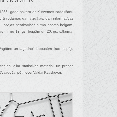
UN ŠODIEN
s 1253. gadā sakarā ar Kurzemes sadalīšanu
kurā rodamas gan vizuālas, gan informatīvas
īdz Latvijas neatkarības pirmā posma beigām.
ijas - ir no 19. gs. beigām un 20. gs. sākuma,
. Pagātne un tagadne” lappusēm, kas iespēju
ecīgā laika statistikas materiāli un preses
VA vadošai pētniecei Valdai Kvaskovai.