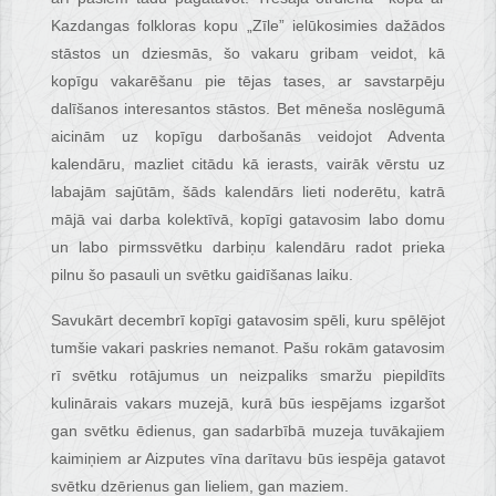
Kazdangas folkloras kopu „Zīle” ielūkosimies dažādos
stāstos un dziesmās, šo vakaru gribam veidot, kā
kopīgu vakarēšanu pie tējas tases, ar savstarpēju
dalīšanos interesantos stāstos. Bet mēneša noslēgumā
aicinām uz kopīgu darbošanās veidojot Adventa
kalendāru, mazliet citādu kā ierasts, vairāk vērstu uz
labajām sajūtām, šāds kalendārs lieti noderētu, katrā
mājā vai darba kolektīvā, kopīgi gatavosim labo domu
un labo pirmssvētku darbiņu kalendāru radot prieka
pilnu šo pasauli un svētku gaidīšanas laiku.
Savukārt decembrī kopīgi gatavosim spēli, kuru spēlējot
tumšie vakari paskries nemanot. Pašu rokām gatavosim
rī svētku rotājumus un neizpaliks smaržu piepildīts
kulinārais vakars muzejā, kurā būs iespējams izgaršot
gan svētku ēdienus, gan sadarbībā muzeja tuvākajiem
kaimiņiem ar Aizputes vīna darītavu būs iespēja gatavot
svētku dzērienus gan lieliem, gan maziem.