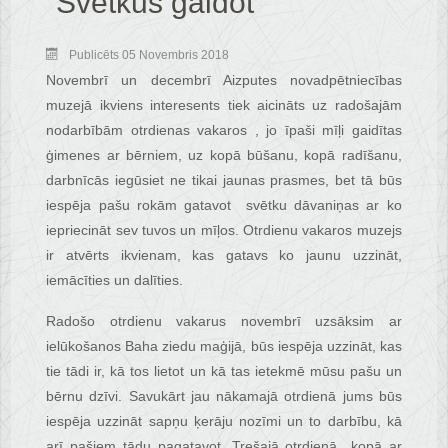
“Svētkus gaidot”
Publicēts 05 Novembris 2018
Novembrī un decembrī Aizputes novadpētniecības
muzejā ikviens interesents tiek aicināts uz radošajām
nodarbībām otrdienas vakaros , jo īpaši mīļi gaidītas
ģimenes ar bērniem, uz kopā būšanu, kopā radīšanu,
darbnīcās iegūsiet ne tikai jaunas prasmes, bet tā būs
iespēja pašu rokām gatavot svētku dāvaniņas ar ko
iepriecināt sev tuvos un mīļos. Otrdienu vakaros muzejs
ir atvērts ikvienam, kas gatavs ko jaunu uzzināt,
iemācīties un dalīties.
Radošo otrdienu vakarus novembrī uzsāksim ar
ielūkošanos Baha ziedu maģijā, būs iespēja uzzināt, kas
tie tādi ir, kā tos lietot un kā tas ietekmē mūsu pašu un
bērnu dzīvi. Savukārt jau nākamajā otrdienā jums būs
iespēja uzzināt sapņu ķerāju nozīmi un to darbību, kā
arī pašiem tādu pagatavot. Trešajā otrdienā kopā ar