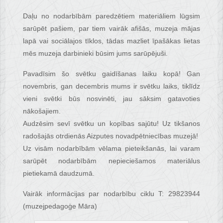
Daļu no nodarbībām paredzētiem materiāliem lūgsim
sarūpēt pašiem, par tiem vairāk afišās, muzeja mājas
lapā vai sociālajos tīklos, tādas mazliet īpašākas lietas
mēs muzeja darbinieki būsim jums sarūpējuši.
Pavadīsim šo svētku gaidīšanas laiku kopā! Gan
novembris, gan decembris mums ir svētku laiks, tiklīdz
vieni svētki būs nosvinēti, jau sāksim gatavoties
nākošajiem.
Audzēsim sevī svētku un kopības sajūtu! Uz tikšanos
radošajās otrdienās Aizputes novadpētniecības muzejā!
Uz visām nodarbībām vēlama pieteikšanās, lai varam
sarūpēt nodarbībām nepieciešamos materiālus
pietiekamā daudzumā.
Vairāk informācijas par nodarbību ciklu T: 29823944
(muzejpedagoģe Māra)