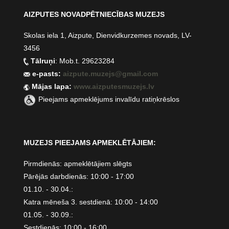
AIZPUTES NOVADPĒTNIECĪBAS MUZEJS
Skolas iela 1, Aizpute, Dienvidkurzemes novads, LV-
3456
Tālruņi
: Mob.t. 29623284
e-pasts:
aizpute.muzejs@gmail.com
Mājas lapa:
www.aizputesmuzejs.lv
Pieejams apmeklējums invalīdu ratiņkrēslos
MUZEJS PIEEJAMS APMEKLĒTĀJIEM:
Pirmdienās: apmeklētājiem slēgts
Pārējās darbdienās: 10:00 - 17:00
01.10. - 30.04.:
Katra mēneša 3. sestdienā: 10:00 - 14:00
01.05. - 30.09.:
Sestdienās: 10:00 - 16:00