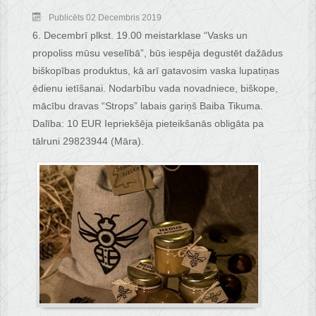
Publicēts 02 Decembris 2019
6. Decembrī plkst. 19.00 meistarklase “Vasks un
propoliss mūsu veselībā”, būs iespēja degustēt dažādus
biškopības produktus, kā arī gatavosim vaska lupatiņas
ēdienu ietīšanai. Nodarbību vada novadniece, biškope,
mācību dravas “Strops” labais gariņš Baiba Tikuma.
Dalība: 10 EUR Iepriekšēja pieteikšanās obligāta pa
tālruni 29823944 (Māra).