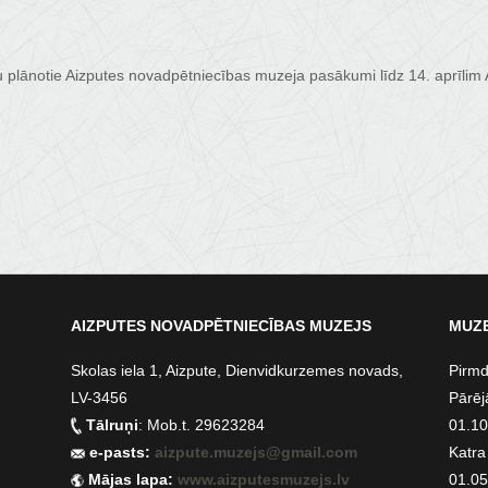
 plānotie Aizputes novadpētniecības muzeja pasākumi līdz 14. aprīlim
AIZPUTES NOVADPĒTNIECĪBAS MUZEJS
MUZE
Skolas iela 1, Aizpute, Dienvidkurzemes novads,
Pirmd
LV-3456
Pārēj
Tālruņi
: Mob.t. 29623284
01.10.
e-pasts:
aizpute.muzejs@gmail.com
Katra
Mājas lapa:
www.aizputesmuzejs.lv
01.05.