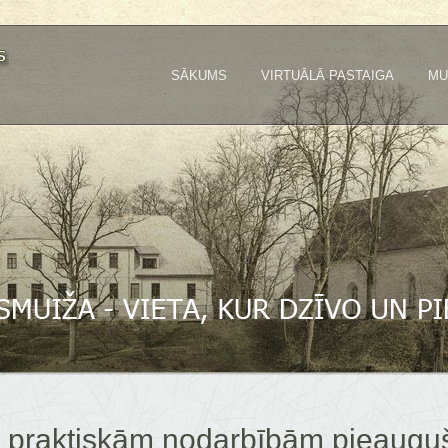
SĀKUMS
VIRTUĀLĀ PASTAIGA
MU
ši praktiskām nodarbībām pieaugu