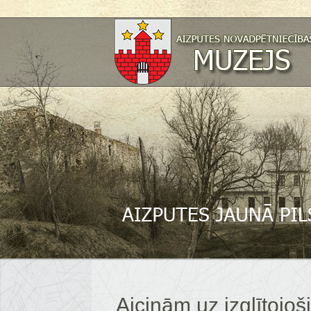
Aicinām uz izglītojo