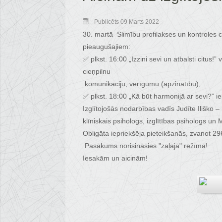
Publicēts 09 Marts 2022
30. martā Slimību profilakses un kontroles c
pieaugušajiem:
✅ plkst. 16:00 „Izzini sevi un atbalsti citu
cieņpilnu
komunikāciju, vērīgumu (apzinātību);
✅ plkst. 18:00 „Kā būt harmonijā ar sevi?” i
Izglītojošās nodarbības vadīs Judīte Iliško – 
klīniskais psihologs, izglītības psihologs un
Obligāta iepriekšēja pieteikšanās, zvanot 2
Pasākums norisināsies "zaļajā" režīmā!
Iesakām un aicinām!