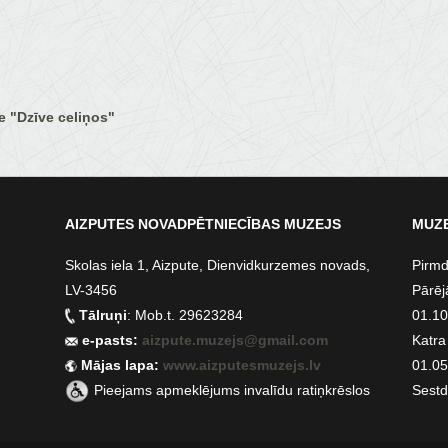
e "Dzīve celiņos"
AIZPUTES NOVADPĒTNIECĪBAS MUZEJS
MUZE
Skolas iela 1, Aizpute, Dienvidkurzemes novads,
Pirmd
LV-3456
Pārēj
Tālruņi
: Mob.t. 29623284
01.10.
e-pasts:
aizpute.muzejs@gmail.com
Katra
Mājas lapa:
www.aizputesmuzejs.lv
01.05.
Pieejams apmeklējums invalīdu ratiņkrēslos
Sestd