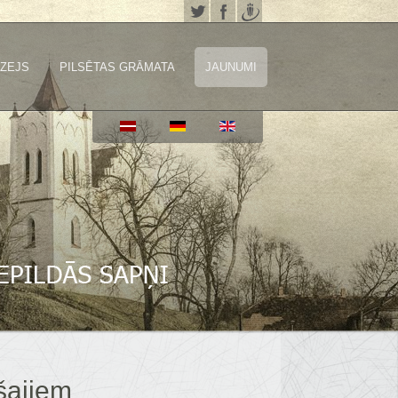
ZEJS
PILSĒTAS GRĀMATA
JAUNUMI
šajiem