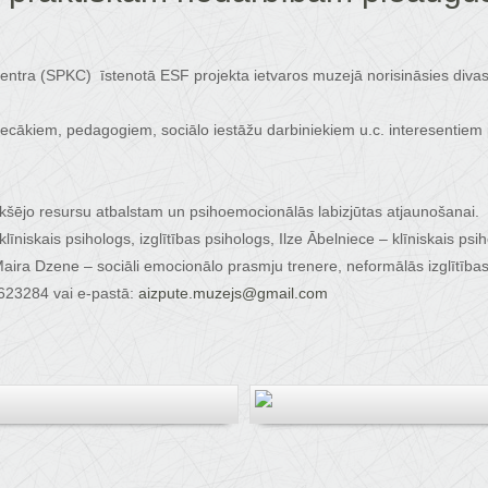
entra (SPKC) īstenotā ESF projekta ietvaros muzejā norisināsies divas 
s!” vecākiem, pedagogiem, sociālo iestāžu darbiniekiem u.c. interesentie
ekšējo resursu atbalstam un psihoemocionālās labizjūtas atjaunošanai.
klīniskais psihologs, izglītības psihologs, Ilze Ābelniece – klīniskais psi
 Maira Dzene – sociāli emocionālo prasmju trenere, neformālās izglītības
9623284 vai e-pastā:
aizpute.muzejs@gmail.com