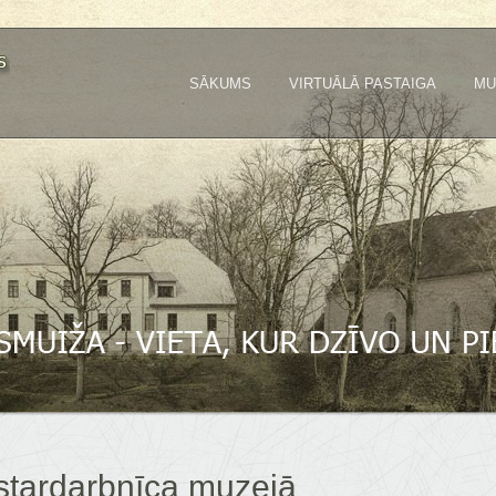
SĀKUMS
VIRTUĀLĀ PASTAIGA
MU
istardarbnīca muzejā