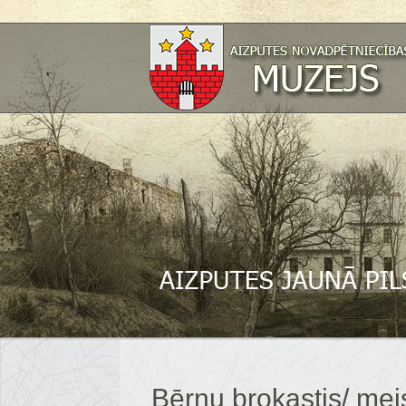
Bērnu brokastis/ me