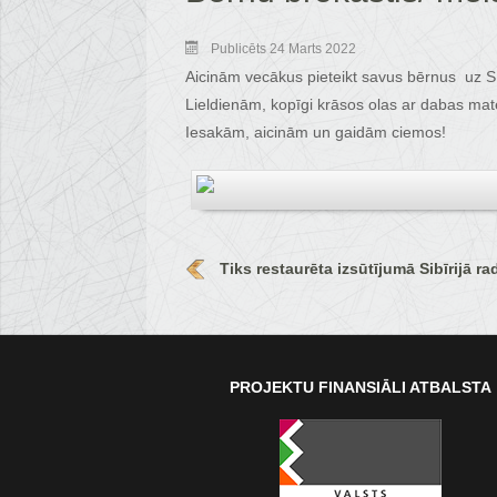
Publicēts 24 Marts 2022
Aicinām vecākus pieteikt savus bērnus uz
Lieldienām, kopīgi krāsos olas ar dabas mat
Iesakām, aicinām un gaidām ciemos!
Tiks restaurēta izsūtījumā Sibīrijā ra
PROJEKTU FINANSIĀLI ATBALSTA