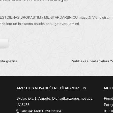
 SESTDIENAS BROKASTĪM / MEISTARDARBNĪCU muzejā! Viens otram palī
eriāliem un brokastīs baudīs pašu gatavotu omleti.
dīta glezna
Praktiskās nodarbības “
AIZPUTES NOVADPĒTNIECĪBAS MUZEJS
MUZE
Skolas iela 1, Aizpute, Dienvidkurzemes novads,
Pirmd
LV-3456
Pārēj
Tālruņi
: Mob.t. 29623284
01.10.