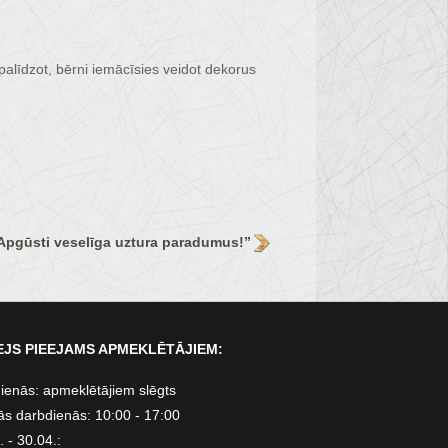
dzot, bērni iemācīsies veidot dekorus
Apgūsti veselīga uztura paradumus!”
JS PIEEJAMS APMEKLĒTĀJIEM:
ienās: apmeklētājiem slēgts
ās darbdienās: 10:00 - 17:00
 - 30.04.: