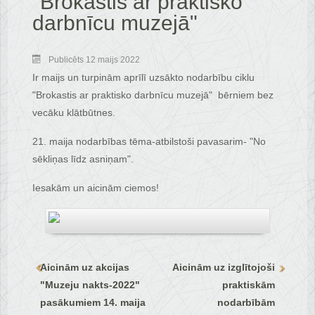
"Brokastis ar praktisko
darbnīcu muzejā"
Publicēts 12 maijs 2022
Ir maijs un turpinām aprīlī uzsākto nodarbību ciklu
"Brokastis ar praktisko darbnīcu muzejā" bērniem bez
vecāku klātbūtnes.
21. maija nodarbības tēma-atbilstoši pavasarim- "No
sēkliņas līdz asniņam".
Iesakām un aicinām ciemos!
Aicinām uz akcijas
Aicinām uz izglītojoši
"Muzeju nakts-2022"
praktiskām
pasākumiem 14. maija
nodarbībām