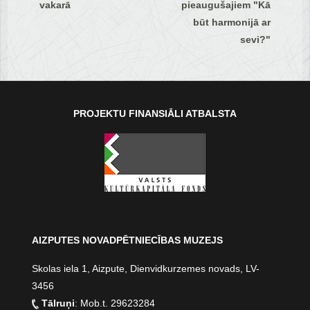
vakarā
pieaugušajiem "Kā
būt harmonijā ar
sevi?"
PROJEKTU FINANSIĀLI ATBALSTA
AIZPUTES NOVADPĒTNIECĪBAS MUZEJS
Skolas iela 1, Aizpute, Dienvidkurzemes novads, LV-
3456
Tālruņi
: Mob.t. 29623284