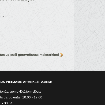
tus.
nām uz suši gatavošanas meistarklasi
JS PIEEJAMS APMEKLĒTĀJIEM:
ienās: apmeklētājiem slēgts
ās darbdienās: 10:00 - 17:00
 - 30.04.: