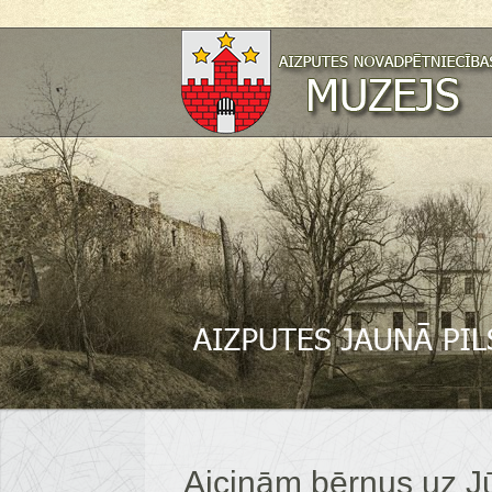
Aicinām bērnus uz Jū