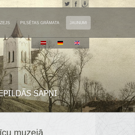
ZEJS
PILSĒTAS GRĀMATA
JAUNUMI
nīcu muzejā