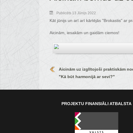
Publicēts 13 Jūnijs 2022
Kāt jūnijs un arī arī kārtējās "Brokastis" a
Aicinām, iesakām un gaidām ciemos!
Aicinām uz izglītojoši praktiskām 
"Kā būt harmonijā ar sevi?"
PROJEKTU FINANSIĀLI ATBALSTA