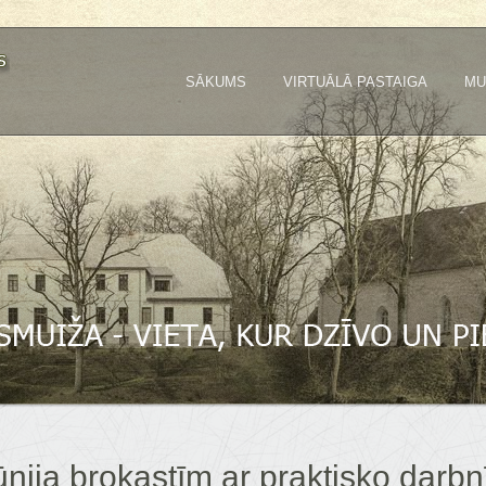
SĀKUMS
VIRTUĀLĀ PASTAIGA
MU
nija brokastīm ar praktisko darb