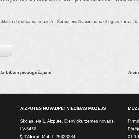
r praktisku darbošanos muzejā . Šoreiz piedāvāsim iepazīt ugunskura stās
nodarbībām pieaugušajiem
Aici
AIZPUTES NOVADPĒTNIECĪBAS MUZEJS
MUZE
Skolas iela 1, Aizpute, Dienvidkurzemes novads,
Pirmd
LV-3456
Pārēj
Tālruņi
: Mob.t. 29623284
01.10.