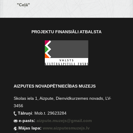
"Ceļā"
PROJEKTU FINANSIĀLI ATBALSTA
AIZPUTES NOVADPĒTNIECĪBAS MUZEJS
Skolas iela 1, Aizpute, Dienvidkurzemes novads, LV-
3456
Tālruņi
: Mob.t. 29623284
e-pasts:
aizpute.muzejs@gmail.com
Mājas lapa:
www.aizputesmuzejs.lv