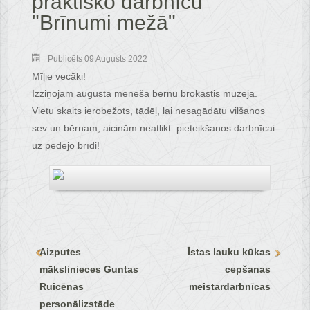
praktisko darbnīcu
"Brīnumi mežā"
Publicēts 09 Augusts 2022
Mīļie vecāki!
Izziņojam augusta mēneša bērnu brokastis muzejā.
Vietu skaits ierobežots, tādēļ, lai nesagādātu vilšanos
sev un bērnam, aicinām neatlikt pieteikšanos darbnīcai
uz pēdējo brīdi!
Aizputes
Īstas lauku kūkas
mākslinieces Guntas
cepšanas
Ruicēnas
meistardarbnīcas
personālizstāde