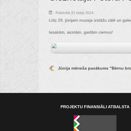
Publicēts 31 maijs 2024
Līdz 29. jūnijam muzeja izstāžu zālē un gal
Iesakām, aicinām, gaidām ciemos!
Jūnija mēneša pasākums "Bērnu bro
PROJEKTU FINANSIĀLI ATBALSTA