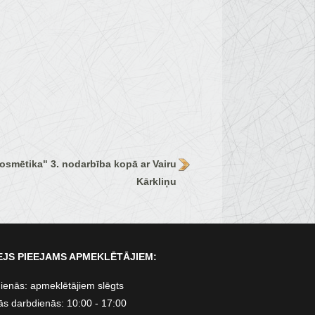
osmētika" 3. nodarbība kopā ar Vairu
Kārkliņu
JS PIEEJAMS APMEKLĒTĀJIEM:
ienās: apmeklētājiem slēgts
ās darbdienās: 10:00 - 17:00