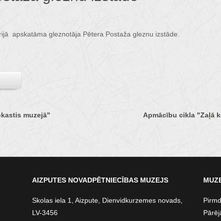
erijā apskatāma gleznotāja Pētera Postaža gleznu izstāde.
kastis muzejā"
Apmācību cikla "Zaļā k
AIZPUTES NOVADPĒTNIECĪBAS MUZEJS
MUZE
Skolas iela 1, Aizpute, Dienvidkurzemes novads,
Pirmd
LV-3456
Pārēj