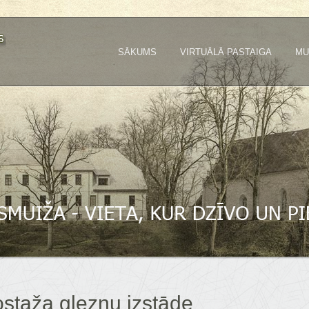
SĀKUMS
VIRTUĀLĀ PASTAIGA
MU
staža gleznu izstāde