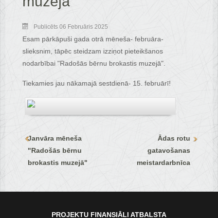
muzejā"
Publicēts 06 Februāris 2025
Esam pārkāpuši gada otrā mēneša- februāra-
slieksnim, tāpēc steidzam izziņot pieteikšanos
nodarbībai "Radošās bērnu brokastis muzejā".
Tiekamies jau nākamajā sestdienā- 15. februārī!
Janvāra mēneša
Ādas rotu
"Radošās bērnu
gatavošanas
brokastis muzejā"
meistardarbnīca
PROJEKTU FINANSIĀLI ATBALSTA