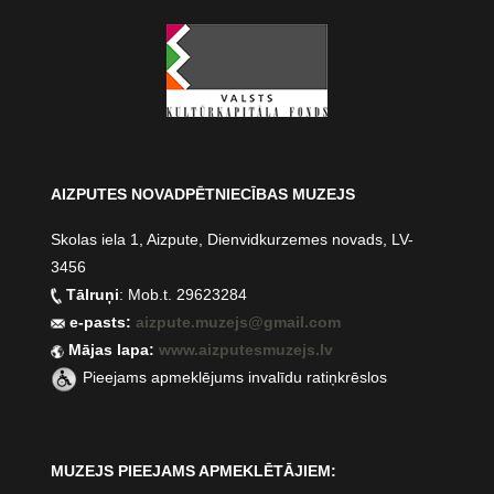
AIZPUTES NOVADPĒTNIECĪBAS MUZEJS
Skolas iela 1, Aizpute, Dienvidkurzemes novads, LV-
3456
Tālruņi
: Mob.t. 29623284
e-pasts:
aizpute.muzejs@gmail.com
Mājas lapa:
www.aizputesmuzejs.lv
Pieejams apmeklējums invalīdu ratiņkrēslos
MUZEJS PIEEJAMS APMEKLĒTĀJIEM: