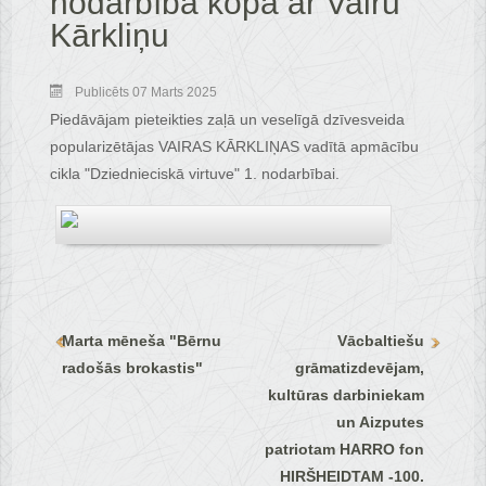
nodarbība kopā ar Vairu
Kārkliņu
Publicēts 07 Marts 2025
Piedāvājam pieteikties zaļā un veselīgā dzīvesveida
popularizētājas VAIRAS KĀRKLIŅAS vadītā apmācību
cikla "Dziednieciskā virtuve" 1. nodarbībai.
Marta mēneša "Bērnu
Vācbaltiešu
radošās brokastis"
grāmatizdevējam,
kultūras darbiniekam
un Aizputes
patriotam HARRO fon
HIRŠHEIDTAM -100.