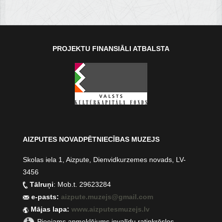
PROJEKTU FINANSIĀLI ATBALSTA
AIZPUTES NOVADPĒTNIECĪBAS MUZEJS
Skolas iela 1, Aizpute, Dienvidkurzemes novads, LV-
3456
Tālruņi
: Mob.t. 29623284
e-pasts:
aizpute.muzejs@gmail.com
Mājas lapa:
www.aizputesmuzejs.lv
Pieejams apmeklējums invalīdu ratiņkrēslos