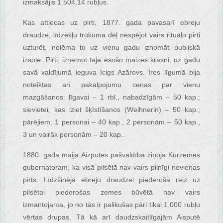
izmaksājis 1.504,14 rubļus.
Kas attiecas uz pirti, 1877. gada pavasarī ebreju
draudze, līdzekļu trūkuma dēļ nespējot vairs rituālo pirti
uzturēt, nolēma to uz vienu gadu iznomāt publiskā
izsolē. Pirti, izņemot tajā esošo maizes krāsni, uz gadu
savā valdījumā ieguva Icigs Azārovs. Īres līgumā bija
noteiktas arī pakalpojumu cenas par vienu
mazgāšanos: līgavai – 1 rbl., nabadzīgām – 50 kap.;
sievietei, kas iziet šķīstīšanos (Weihnerin) – 50 kap.;
pārējiem: 1 personai – 40 kap., 2 personām – 50 kap.,
3 un vairāk personām – 20 kap..
1880. gada maijā Aizputes pašvaldība ziņoja Kurzemes
gubernatoram, ka visā pilsētā nav vairs pilnīgi nevienas
pirts. Līdzšinējā ebreju draudzei piederošā reiz uz
pilsētai piederošas zemes būvētā nav vairs
izmantojama, jo no tās ir palikušas pāri tikai 1.000 rubļu
vērtas drupas. Tā kā arī daudzskaitlīgajām Aisputē