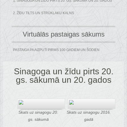
1. SINAGOGA UN ŽĪDU PIRTS 20. GS. SĀKUMĀ UN 20. GADOS
2. ŽĪDU TILTS UN STRŪKLAKU KALNS
Virtuālās pastaigas sākums
PASTAIGA PA AIZPUTI PIRMS 100 GADIEM UN ŠODIEN
Sinagoga un žīdu pirts 20.
gs. sākumā un 20. gados
Skats uz sinagogu 20.
Skats uz sinagogu 2016.
gs. sākumā
gadā