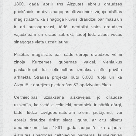
1860. gada aprīlī trīs Aizputes ebreju draudzes
priekšnieki un divi sinagogas pārvaldnieki ziņoja pilsētas
maģistrātam, ka sinagoga kļuvusi draudzei par mazu un
ir arī pussagruvusi, tādēļ neatbilst vairs draudzes
vajadzībām un draud sabrukt, tādēļ lūdz atļaut vecās
sinagogas vietā uzcelt jaunu.
Pilsētas maģistrāts par šādu ebreju draudzes vēlmi
ziņoja Kurzemes guberņas valdei, vienlaikus
paskaidrojot, ka celtniecības izmaksas pēc privāta
arhitekta Štrausa projekta būtu 6.000 rubļu un ka
Aizputē ir ebrejiem piederošas 87 apdzīvotas ēkas.
Celtniecības uzsākšana aizkavējās, jo draudze
uzskatīja, ka vietējie celtnieki, amatnieki ir pārāk dārgi,
tādēļ lūdza civilgubernatoram izlemt jautājumu, vai
ebreju draudze drīkst slēgt līgumu ar citu pilsētu
amatniekiem, kas 1861. gada augustā tika atļauts.
Aizputes sinagogas celtniecību pārņēma Jaunjelgavas