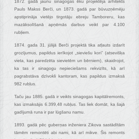
1872. gadā jaunu sinagogas ēku projektēja arhitekts
Pauls Makss Berči, un 1873. gadā par būvuzņēmēju
apstiprināja vietējo tirgotāju ebreju Tamboreru, kas
mazāksolīšanā apņēmās darbus veikt par 4.100
rubļiem.
1874. gada 31. jūlijā Berči projektā tika atļauts izdarīt
grozījumus, papildus ierīkojot „sieviešu kori” (atsevišķa
vieta, kas paredzēta sievietēm un bērniem), skaidrojot,
ka tas ir sinagogu nepieciešams rekvizīts, kā arī
pagrabstāva dzīvokli kantoram, kas papildus izmaksā
982 rubļus.
Taču jau 1885. gadā ir veikts sinagogas kapitālremonts,
kas izmaksājis 6.399,48 rubļus. Tas liek domāt, ka šajā
gadījumā runa ir par lūgšanu namu.
1893. gadā pēc guberņas inženiera Zikova sastādītām
tāmēm remontēti abi nami, kā arī mikve. Šis remonts