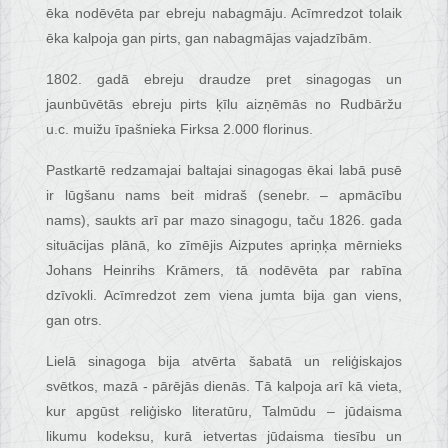
ēka nodēvēta par ebreju nabagmāju. Acīmredzot tolaik
ēka kalpoja gan pirts, gan nabagmājas vajadzībām.
1802. gadā ebreju draudze pret sinagogas un
jaunbūvētās ebreju pirts ķīlu aizņēmās no Rudbāržu
u.c. muižu īpašnieka Firksa 2.000 florinus.
Pastkartē redzamajai baltajai sinagogas ēkai labā pusē
ir lūgšanu nams beit midraš (senebr. – apmācību
nams), saukts arī par mazo sinagogu, taču 1826. gada
situācijas plānā, ko zīmējis Aizputes apriņķa mērnieks
Johans Heinrihs Krāmers, tā nodēvēta par rabīna
dzīvokli. Acīmredzot zem viena jumta bija gan viens,
gan otrs.
Lielā sinagoga bija atvērta šabatā un reliģiskajos
svētkos, mazā - pārējās dienās. Tā kalpoja arī kā vieta,
kur apgūst reliģisko literatūru, Talmūdu – jūdaisma
likumu kodeksu, kurā ietvertas jūdaisma tiesību un