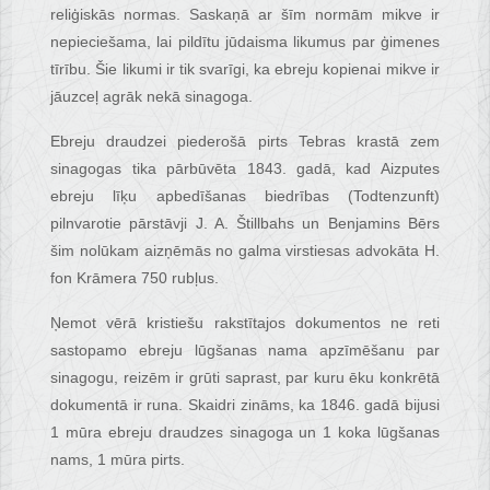
reliģiskās normas. Saskaņā ar šīm normām mikve ir
nepieciešama, lai pildītu jūdaisma likumus par ģimenes
tīrību. Šie likumi ir tik svarīgi, ka ebreju kopienai mikve ir
jāuzceļ agrāk nekā sinagoga.
Ebreju draudzei piederošā pirts Tebras krastā zem
sinagogas tika pārbūvēta 1843. gadā, kad Aizputes
ebreju līķu apbedīšanas biedrības (Todtenzunft)
pilnvarotie pārstāvji J. A. Štillbahs un Benjamins Bērs
šim nolūkam aizņēmās no galma virstiesas advokāta H.
fon Krāmera 750 rubļus.
Ņemot vērā kristiešu rakstītajos dokumentos ne reti
sastopamo ebreju lūgšanas nama apzīmēšanu par
sinagogu, reizēm ir grūti saprast, par kuru ēku konkrētā
dokumentā ir runa. Skaidri zināms, ka 1846. gadā bijusi
1 mūra ebreju draudzes sinagoga un 1 koka lūgšanas
nams, 1 mūra pirts.