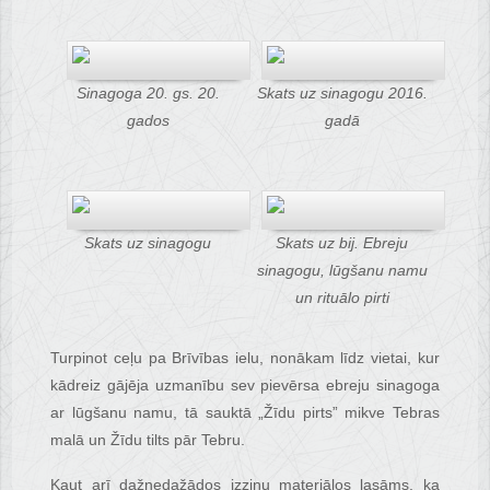
Sinagoga 20. gs. 20.
Skats uz sinagogu 2016.
gados
gadā
Skats uz sinagogu
Skats uz bij. Ebreju
sinagogu, lūgšanu namu
un rituālo pirti
Turpinot ceļu pa Brīvības ielu, nonākam līdz vietai, kur
kādreiz gājēja uzmanību sev pievērsa ebreju sinagoga
ar lūgšanu namu, tā sauktā „Žīdu pirts” mikve Tebras
malā un Žīdu tilts pār Tebru.
Kaut arī dažnedažādos izziņu materiālos lasāms, ka