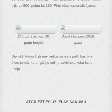
bijis Ls 500, peļņa Ls 150. Pirts būtu nacionalizējama.
Žīdu pirts 20. gs. 30.
Bijusī žīdu pirts 2016.
gadu beigās
gadā
Diemžēl fotogrāfijā nav redzama ieeja pirtī, kas bija
ēkas jumtā, ko ar gājēju celiņu savienoja koka laipu
uzeja.
ATGRIEZTIES UZ IELAS SĀKUMU