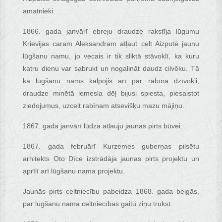
amatnieki.
1866. gada janvārī ebreju draudze rakstīja lūgumu
Krievijas caram Aleksandram atļaut celt Aizputē jaunu
lūgšanu namu, jo vecais ir tik sliktā stāvoklī, ka kuru
katru dienu var sabrukt un nogalināt daudz cilvēku. Tā
kā lūgšanu nams kalpojis arī par rabīna dzīvokli,
draudze minētā iemesla dēļ bijusi spiesta, piesaistot
ziedojumus, uzcelt rabīnam atsevišķu mazu mājiņu.
1867. gada janvārī lūdza atļauju jaunas pirts būvei.
1867. gada februārī Kurzemes guberņas pilsētu
arhitekts Oto Dīce izstrādāja jaunas pirts projektu un
aprīlī arī lūgšanu nama projektu.
Jaunās pirts celtniecību pabeidza 1868. gada beigās,
par lūgšanu nama celtniecības gaitu ziņu trūkst.