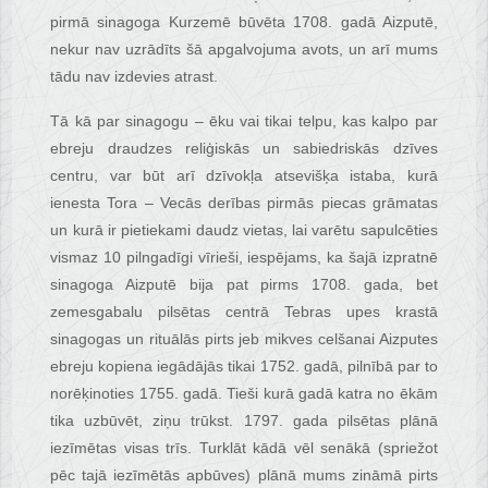
pirmā sinagoga Kurzemē būvēta 1708. gadā Aizputē,
nekur nav uzrādīts šā apgalvojuma avots, un arī mums
tādu nav izdevies atrast.
Tā kā par sinagogu – ēku vai tikai telpu, kas kalpo par
ebreju draudzes reliģiskās un sabiedriskās dzīves
centru, var būt arī dzīvokļa atsevišķa istaba, kurā
ienesta Tora – Vecās derības pirmās piecas grāmatas
un kurā ir pietiekami daudz vietas, lai varētu sapulcēties
vismaz 10 pilngadīgi vīrieši, iespējams, ka šajā izpratnē
sinagoga Aizputē bija pat pirms 1708. gada, bet
zemesgabalu pilsētas centrā Tebras upes krastā
sinagogas un rituālās pirts jeb mikves celšanai Aizputes
ebreju kopiena iegādājās tikai 1752. gadā, pilnībā par to
norēķinoties 1755. gadā. Tieši kurā gadā katra no ēkām
tika uzbūvēt, ziņu trūkst. 1797. gada pilsētas plānā
iezīmētas visas trīs. Turklāt kādā vēl senākā (spriežot
pēc tajā iezīmētās apbūves) plānā mums zināmā pirts