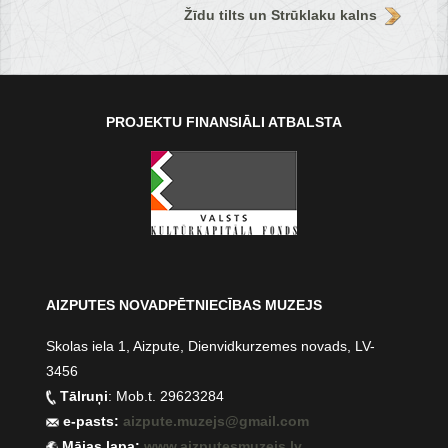
Žīdu tilts un Strūklaku kalns
PROJEKTU FINANSIĀLI ATBALSTA
AIZPUTES NOVADPĒTNIECĪBAS MUZEJS
Skolas iela 1, Aizpute, Dienvidkurzemes novads, LV-
3456
Tālruņi
: Mob.t. 29623284
e-pasts:
aizpute.muzejs@gmail.com
Mājas lapa:
www.aizputesmuzejs.lv