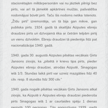
stacionētajām militārpersonām vai nu jāiztiek pilnīgi bez
pirts, vai arī tā jāmeklē apkārtnes muižās, pašvaldība
nodomājusi būvēt pirti. Taču šis nodoms netika īstenots.
„Žīdu pirti” izremontēja, un tā bija gan mikve, gan
publiska pirts. 1924. gadā tā skaitījās Aizputes ebreju
draudzes pirts un dzīvojamā ēka ar četrām telpām pirtij
un vienu dzīvoklim. Ebreju draudzei tā piederēja līdz pat
nacionalizācijai 1940. gadā.
1940. gada 30. augustā Aizputes pilsētas vecākais Ģirts
Jansons ziņojis, ka „pilsētā ir krievu tipa pirts, pieder
Aizputes ebreju draudzei, atrodas Aizputē, Sinagogas
ielā 1/3. Stundas laikā pirtī var uzreiz mazgāties līdz 40
cilv. resp. 8 stundās līdz 300 cilv.”
1940. gada nogalē pilsētas vecākais Ģirts Jansons atkal
ziņojis, ka Aizputē ir Aizputes ebreju draudzei piederoša
pirts Sinagogas ielā 1 ar caurlaides spēju 1 dienas
periodā 100 personas. Tās apgrozījums 1939. gadā