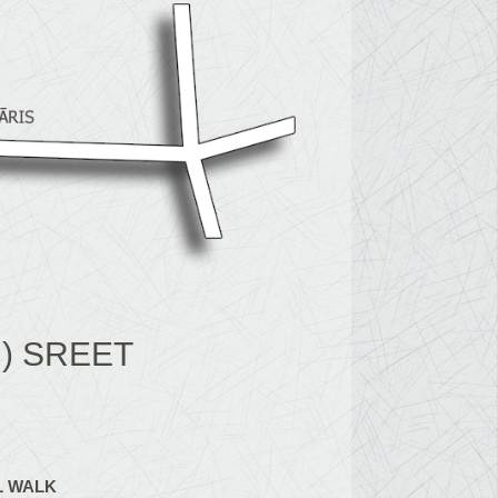
) SREET
L WALK