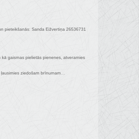
un pieteikšanās: Sanda Eižvertiņa 26536731
am kā gaismas pielietās pienenes, atveramies
ā un ļausimies ziedošam brīnumam…