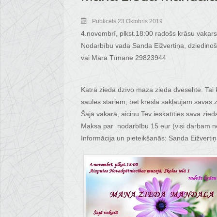
Publicēts 23 Oktobris 2019
4.novembrī, plkst.18:00 radošs krāsu vakar
Nodarbību vada Sanda Eižvertiņa, dziedinoš
vai Māra Tīmane 29823944
Katrā ziedā dzīvo maza zieda dvēselīte. Tai 
saules stariem, bet krēslā sakļaujam savas 
Šajā vakarā, aicinu Tev ieskatīties sava zi
Maksa par nodarbību 15 eur (visi darbam nep
Informācija un pieteikšanās: Sanda Eižver