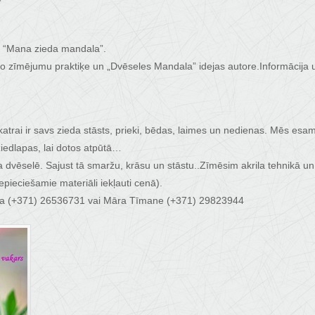
s “Mana zieda mandala”.
o zīmējumu praktiķe un „Dvēseles Mandala” idejas autore.Informācija 
katrai ir savs zieda stāsts, prieki, bēdas, laimes un nedienas. Mēs es
ziedlapas, lai dotos atpūtā…
eda dvēselē. Sajust tā smaržu, krāsu un stāstu..Zīmēsim akrila tehnik
ieciešamie materiāli iekļauti cenā).
tiņa (+371) 26536731 vai Māra Tīmane (+371) 29823944