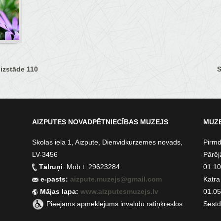
 izstāde 110
S
AIZPUTES NOVADPĒTNIECĪBAS MUZEJS
MUZE
Skolas iela 1, Aizpute, Dienvidkurzemes novads,
Pirmd
LV-3456
Pārēj
Tālruņi
: Mob.t. 29623284
01.10.
e-pasts:
aizpute.muzejs@gmail.com
Katra
Mājas lapa:
www.aizputesmuzejs.lv
01.05.
Pieejams apmeklējums invalīdu ratiņkrēslos
Sestd