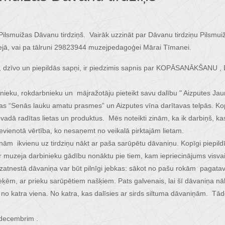
ilsmuižas Dāvanu tirdziņš. Vairāk uzzināt par Dāvanu tirdziņu Pilsmuižā
ā, vai pa tālruni 29823944 muzejpedagoģei Mārai Tīmanei.
odas, dzīvo un piepildās sapņi, ir piedzimis sapnis par KOPĀSANĀK
ieku, rokdarbnieku un mājražotāju pieteikt savu dalību " Aizputes Ja
jas “Senās lauku amatu prasmes” un Aizputes vīna darītavas telpās. Ko
vadā radītas lietas un produktus. Mēs noteikti zinām, ka ik darbiņš, ka
vienotā vērtība, ko nesaņemt no veikalā pirktajām lietam.
cinām ikvienu uz tirdziņu nākt ar paša sarūpētu dāvaniņu. Kopīgi piep
 muzeja darbinieku gādību nonāktu pie tiem, kam iepriecinājums visva
atnestā dāvaniņa var būt pilnīgi jebkas: sākot no pašu rokām pagatav
eķēm, ar prieku sarūpētiem našķiem. Pats galvenais, lai šī dāvaniņa nāk
gs no katra viena. No katra, kas dalīsies ar sirds siltuma dāvaniņām. T
. decembrim .