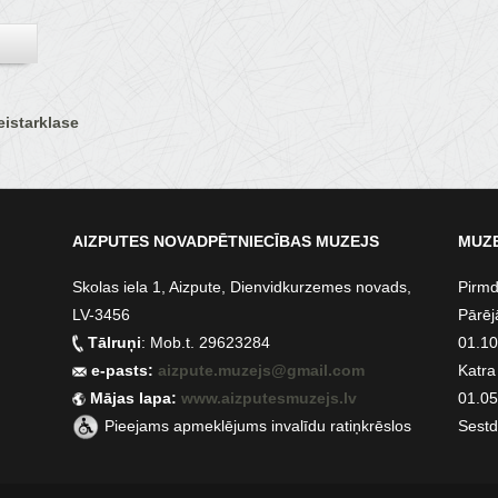
istarklase
AIZPUTES NOVADPĒTNIECĪBAS MUZEJS
MUZE
Skolas iela 1, Aizpute, Dienvidkurzemes novads,
Pirmd
LV-3456
Pārēj
Tālruņi
: Mob.t. 29623284
01.10.
e-pasts:
aizpute.muzejs@gmail.com
Katra
Mājas lapa:
www.aizputesmuzejs.lv
01.05.
Pieejams apmeklējums invalīdu ratiņkrēslos
Sestd