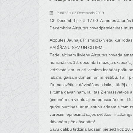
Publicēts 03 Decembris 2019
13. Decembrī plkst. 17.00 Aizputes Jaunās P
Decembrim Aizputes novadpētniecības muzej
Aizputes Jaunajā Pilsmuižā- vietā, kur r
RADĪŠANU SEV UN CITIEM.
Tādēļ aicinām ikvienu Aizputes novada amatn
norisināsies 13. decembrī muzeja ekspozīci
iedzīvotājiem un arī viesiem iegādāt pašu no
labām, gaišām domam un mīlestību. Tā ir pie
Ziemassvētki ir dāvināšanas laiks, tādēļ ai
siltuma dāvaniņām, lai tās Ziemassvētkos ar
ģimenēm un vientuļajiem pensionāriem. Līdz
gurķu burciņas, ar mīlestību adītām siltām z
varēsim iepriecināt šajos svētkos, ir atkarī
dāvanām pēc dāvanām!
Savu dalību tirdziņā lūdzam pieteikt līdz 10