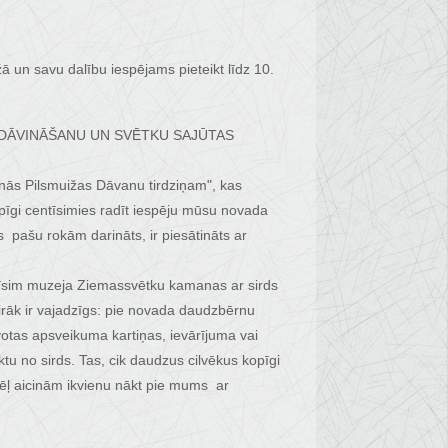
 un savu dalību iespējams pieteikt līdz 10.
ŠANU , DĀVINĀŠANU UN SVĒTKU SAJŪTAS
unās Pilsmuižas Dāvanu tirdziņam", kas
pīgi centīsimies radīt iespēju mūsu novada
s pašu rokām darināts, ir piesātināts ar
ildīsim muzeja Ziemassvētku kamanas ar sirds
irāk ir vajadzīgs: pie novada daudzbērnu
otas apsveikuma kartiņas, ievārījuma vai
tu no sirds. Tas, cik daudzus cilvēkus kopīgi
ādēļ aicinām ikvienu nākt pie mums ar