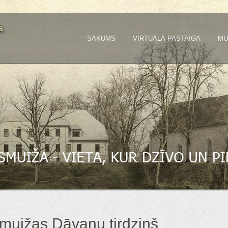
SĀKUMS
VIRTUĀLĀ PASTAIGA
MU
smuižas Dāvanu tirdziņš