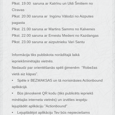
Plkst. 19.00 saruna ar Katrīnu un Uldi Šmitiem no
Cīravas
Plkst. 20.00 saruna ar Ingūnu Vālodzi no Aizputes
pagasta
Plkst. 21.00 saruna ar Martins Samms no Kalvenes
Plkst. 22.00 saruna ar Ernestu Medeni no Kazdangas
Plkst. 23.00 saruna ar aizputnieku Vari Santu
Informācija tiks publiskota norādītajā laikā
iepriekšminētajās vietnēs.
Nedaudz par orientēšanās spēli ģimenēm “Robežas
vietā aiz kāpas”.
• Spēle ir BEZMAKSAS un tā norisināsies Actionbound
aplikācijā.
• Būs jānoskenē QR kodu (tiks publicēts iepriekš
minētajās interneta vietnēs) un izvēlies iespēju
lejuplādēt aplikāciju "Actionbound"
• Lejuplādējot aplikāciju Tev būs nepieciešams