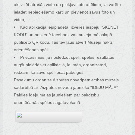
aktivizēt atrašās vietu un piekļuvi foto attēliem, lai varētu
ielādēt nepieciešamo karti un pievienot savus foto un
video;
• Kad aplikācija lejuplādēta, izvēlies iespēju "SKENĒT
KODU" un noskenē facebook vai muzeja mājaslapā
publicēto QR kodu. Tas tev ļaus atvērt Muzeju nakts
orientēšanas spēli.
• Priecāsimies, ja noslēdzot spēli, spēles rezultātus
augšupielādēsiet aplikācijā, lai mēs, organizatori,
redzam, ka savu spēli esat pabeiguši.
Pasākumu organizē Aizputes novadpētniecības muzejs
sadarbībā ar Aizputes novada jauniešu “IDEJU MĀJA”
Paldies Ideju mājas jauniešiem par palīdzību
orientēšanās spēles sagatavošanā.