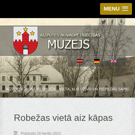
MENU
Robežas vietā aiz kāpas
Publicēts 28 Aprīlis 2021