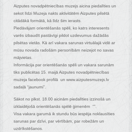
Aizputes novadpētniecības muzejs aicina piedalīties un
sekot līdzi Muzeja nakts aktivitātēm Aizputes pilsētā
citādākā formātā, kā līdz šim ierasts.
Piedāvājam orientēšanās spēli, ko katrs interesents
varēs izbaudīt pastāvīgi pildot uzdevumus dažādās
pilsētas vietās. Kā arī vakara sarunas virtuālajā vidē ar
mūsu novada radošām personībām neizejot no savas
mājvietas.
Informācija par orientēšanās spēli un vakara sarunām
tiks publicētas 15. maijā Aizputes novadpētniecības
muzeja facebook profilā un www.aizputesmuzejs.lv
sadaļā “jaunumi”.
Sākot no plkst. 18.00 aicinām piedalīties izzinošā un
izklaidējošā orientēšanās spēlē ģimenēm “”.
Visa vakara garumā ik stundu būs iespēja noklausīties
sarunas par dzīvi, par vērtībām, par robežām un
uzdrīkstēšanos.