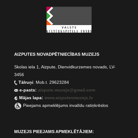
AIZPUTES NOVADPĒTNIECĪBAS MUZEJS
Skolas iela 1, Aizpute, Dienvidkurzemes novads, LV-
3456
Tālruņi
: Mob.t. 29623284
e-pasts:
aizpute.muzejs@gmail.com
Mājas lapa:
www.aizputesmuzejs.lv
Pieejams apmeklējums invalīdu ratiņkrēslos
MUZEJS PIEEJAMS APMEKLĒTĀJIEM: