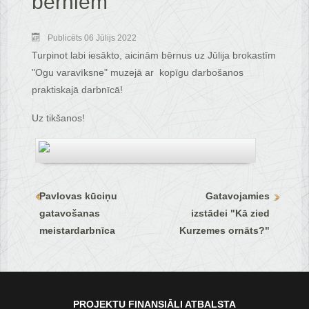
bērniem
Publicēts 06 Jūlijs 2022
Turpinot labi iesākto, aicinām bērnus uz Jūlija brokastīm
"Ogu varavīksne" muzejā ar kopīgu darbošanos
praktiskajā darbnīcā!
Uz tikšanos!
Pavlovas kūciņu
Gatavojamies
gatavošanas
izstādei "Kā zied
meistardarbnīca
Kurzemes ornāts?"
PROJEKTU FINANSIĀLI ATBALSTA