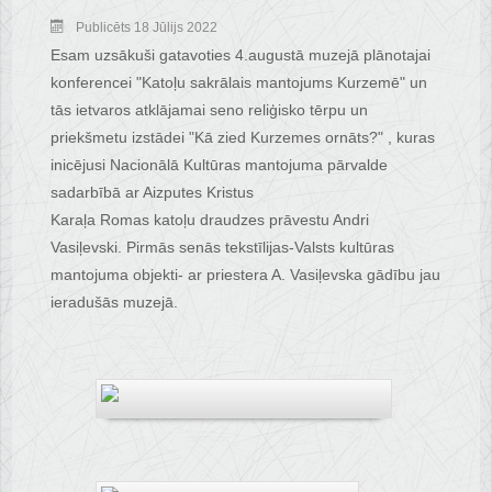
Publicēts 18 Jūlijs 2022
Esam uzsākuši gatavoties 4.augustā muzejā plānotajai
konferencei "Katoļu sakrālais mantojums Kurzemē" un
tās ietvaros atklājamai seno reliģisko tērpu un
priekšmetu izstādei "Kā zied Kurzemes ornāts?" , kuras
inicējusi Nacionālā Kultūras mantojuma pārvalde
sadarbībā ar Aizputes Kristus
Karaļa Romas katoļu draudzes prāvestu Andri
Vasiļevski. Pirmās senās tekstīlijas-Valsts kultūras
mantojuma objekti- ar priestera A. Vasiļevska gādību jau
ieradušās muzejā.