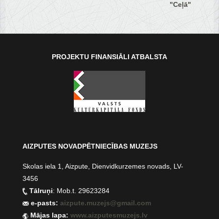
"Ceļā"
PROJEKTU FINANSIĀLI ATBALSTA
AIZPUTES NOVADPĒTNIECĪBAS MUZEJS
Skolas iela 1, Aizpute, Dienvidkurzemes novads, LV-
3456
Tālruņi
: Mob.t. 29623284
e-pasts:
aizpute.muzejs@gmail.com
Mājas lapa:
www.aizputesmuzejs.lv