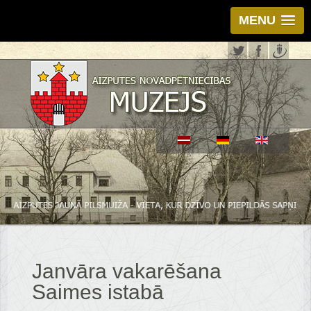
MENU
Janvāra vakarēšana
Saimes istabā