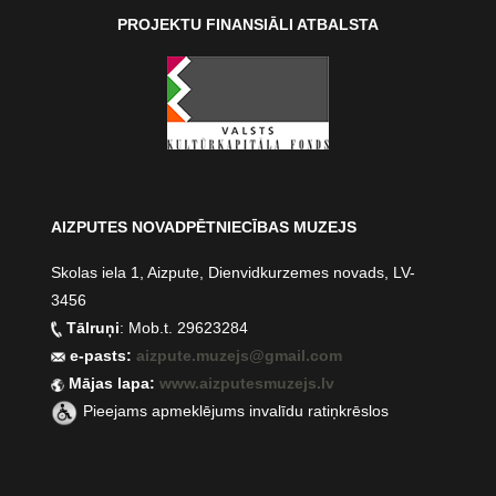
PROJEKTU FINANSIĀLI ATBALSTA
AIZPUTES NOVADPĒTNIECĪBAS MUZEJS
Skolas iela 1, Aizpute, Dienvidkurzemes novads, LV-
3456
Tālruņi
: Mob.t. 29623284
e-pasts:
aizpute.muzejs@gmail.com
Mājas lapa:
www.aizputesmuzejs.lv
Pieejams apmeklējums invalīdu ratiņkrēslos