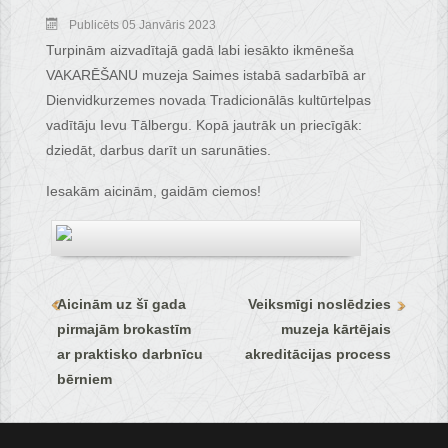
Publicēts 05 Janvāris 2023
Turpinām aizvadītajā gadā labi iesākto ikmēneša
VAKARĒŠANU muzeja Saimes istabā sadarbībā ar
Dienvidkurzemes novada Tradicionālās kultūrtelpas
vadītāju Ievu Tālbergu. Kopā jautrāk un priecīgāk:
dziedāt, darbus darīt un sarunāties.
Iesakām aicinām, gaidām ciemos!
Aicinām uz šī gada
Veiksmīgi noslēdzies
pirmajām brokastīm
muzeja kārtējais
ar praktisko darbnīcu
akreditācijas process
bērniem