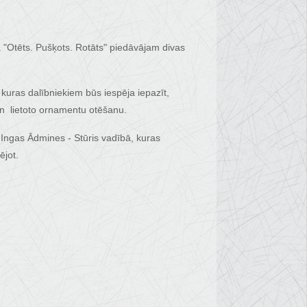
 "Otēts. Pušķots. Rotāts" piedāvājam divas
kuras dalībniekiem būs iespēja iepazīt,
n lietoto ornamentu otēšanu.
Ingas Ādmines - Stūris vadībā, kuras
ējot.