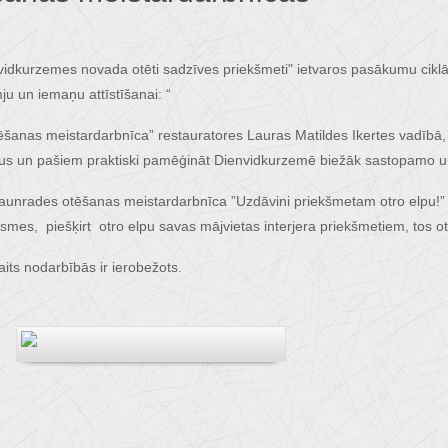
nvidkurzemes novada otēti sadzīves priekšmeti" ietvaros pasākumu ciklā
u un iemaņu attīstīšanai: “
šanas meistardarbnīca” restauratores Lauras Matildes Ikertes vadībā, 
pus un pašiem praktiski pamēģināt Dienvidkurzemē biežāk sastopamo u
jaunrades otēšanas meistardarbnīca ”Uzdāvini priekšmetam otro elpu!” 
mes, piešķirt otro elpu savas mājvietas interjera priekšmetiem, tos ot
aits nodarbībās ir ierobežots.