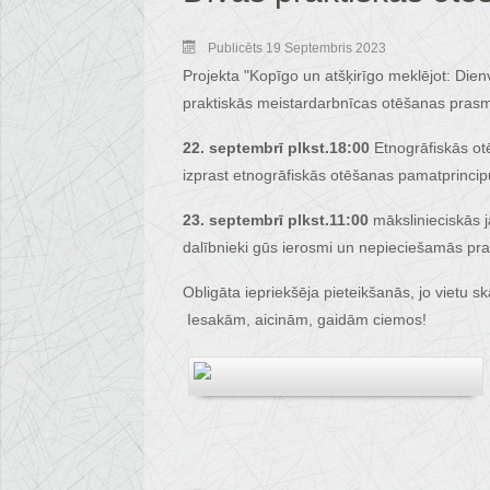
Publicēts 19 Septembris 2023
Projekta "Kopīgo un atšķirīgo meklējot: Die
praktiskās meistardarbnīcas otēšanas prasmj
22. septembrī plkst.18:00
Etnogrāfiskās otē
izprast etnogrāfiskās otēšanas pamatprinci
23. septembrī plkst.11:00
mākslinieciskās 
dalībnieki gūs ierosmi un nepieciešamās pras
Obligāta iepriekšēja pieteikšanās, jo vietu sk
Iesakām, aicinām, gaidām ciemos!