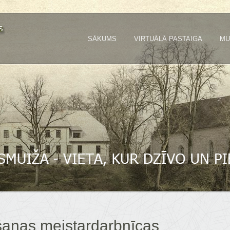
SĀKUMS
VIRTUĀLĀ PASTAIGA
MU
ēšanas meistardarbnīcas