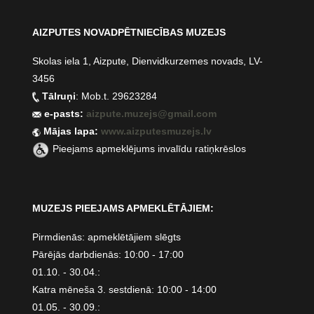
AIZPUTES NOVADPĒTNIECĪBAS MUZEJS
Skolas iela 1, Aizpute, Dienvidkurzemes novads, LV-
3456
Tālruņi
: Mob.t. 29623284
e-pasts:
aizpute.muzejs@gmail.com
Mājas lapa:
www.aizputesmuzejs.lv
Pieejams apmeklējums invalīdu ratiņkrēslos
MUZEJS PIEEJAMS APMEKLĒTĀJIEM:
Pirmdienās: apmeklētājiem slēgts
Pārējās darbdienās: 10:00 - 17:00
01.10. - 30.04.:
Katra mēneša 3. sestdienā: 10:00 - 14:00
01.05. - 30.09.: