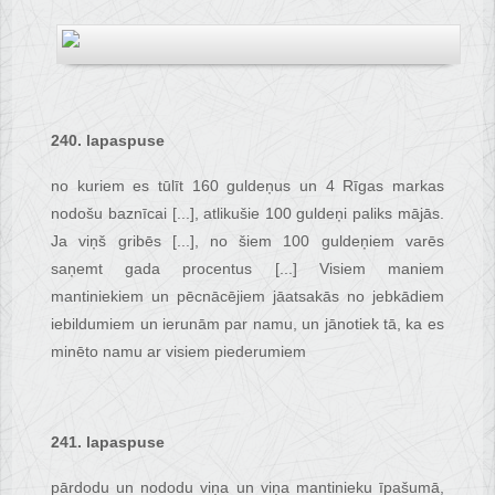
240. lapaspuse
no kuriem es tūlīt 160 guldeņus un 4 Rīgas markas
nodošu baznīcai [...], atlikušie 100 guldeņi paliks mājās.
Ja viņš gribēs [...], no šiem 100 guldeņiem varēs
saņemt gada procentus [...] Visiem maniem
mantiniekiem un pēcnācējiem jāatsakās no jebkādiem
iebildumiem un ierunām par namu, un jānotiek tā, ka es
minēto namu ar visiem piederumiem
241. lapaspuse
pārdodu un nododu viņa un viņa mantinieku īpašumā,