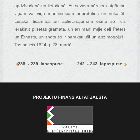
apdzīvošanā un lietošanā. Es saviem bērniem atgādinu
viņam vai viņa mantiniekiem nepretoties un nekaitēt.
Lielākai ticamībai un apliecinājumam esmu šo licis
ierakstīt pilsētas grāmatā, un arī mani mīļie dēli Peters
un Ernests, un znots šo ir parakstījuši un apzīmogojuši.
Tas noticis 1624.g. 23. martā.
238. - 239. lapaspuse
242. - 243. lapaspuse
PROJEKTU FINANSIĀLI ATBALSTA