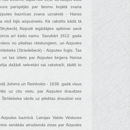
 kura parūpējās par liesmu bojātā zvana
Aizputes baznīcas zvana uzrakstā - Hanss
 viņš bijis aizputnieks. Kā rakstīts kādā tā
trybeck) Aizputē iegādājies apbūvei savā
pircis arī kādu namu. Savukārt 1612. gada
- viens no pilsētas rātskungiem, un Aizputes
rīdebeks (Striedebeck) - Aizputes fogts. Tas
, un tas izliets par Aizputes birģera Hansa
īja dažādi sekretāri vai rakstveži, tādēļ to
brāļi Johims un Reinholds - 1638. gadā visus
ās uz citu vietu, par Aizputes draudzes
Štrīdebeka vārds uz pilsētas draudzei reiz
Aizputes baznīcā. Latvijas Valsts Vēstures
entos senākās atrodamās ziņas par Aizputes