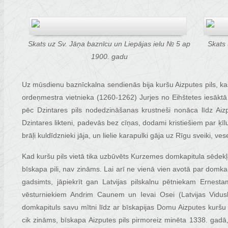
Skats uz Sv. Jāņa baznīcu un Liepājas ielu № 5 ap
Skats 
1900. gadu
Uz mūsdienu baznīckalna sendienās bija kuršu Aizputes pils, ka
ordeņmestra vietnieka (1260-1262) Jurjes no Eihštetes iesāktā
pēc Dzintares pils nodedzināšanas krustneši nonāca līdz Aizpu
Dzintares likteni, padevās bez cīņas, dodami kristiešiem par ķīl
brāļi kuldīdznieki jāja, un lielie karapulki gāja uz Rīgu sveiki, vese
Kad kuršu pils vietā tika uzbūvēts Kurzemes domkapitula sēdek
bīskapa pili, nav zināms. Lai arī ne vienā vien avotā par domka
gadsimts, jāpiekrīt gan Latvijas pilskalnu pētniekam Ernesta
vēsturniekiem Andrim Caunem un Ievai Osei (Latvijas Vidu
domkapituls savu mītni līdz ar bīskapijas Domu Aizputes kuršu pi
cik zināms, bīskapa Aizputes pils pirmoreiz minēta 1338. gad