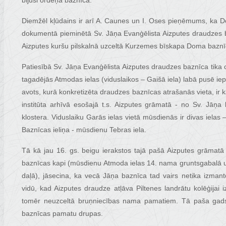
bijusi ordeņa baznīca.
Diemžēl kļūdains ir arī A. Caunes un I. Oses pieņēmums, ka D
dokumentā pieminētā Sv. Jāņa Evanģēlista Aizputes draudzes ba
Aizputes kuršu pilskalnā uzceltā Kurzemes bīskapa Doma baznī
Patiesībā Sv. Jāņa Evanģēlista Aizputes draudzes baznīca tika 
tagadējās Atmodas ielas (viduslaikos – Gaišā iela) labā pusē i
avots, kurā konkretizēta draudzes baznīcas atrašanās vieta, i
institūta arhīvā esošajā t.s. Aizputes grāmatā - no Sv. Jāņa
klostera. Viduslaiku Garās ielas vietā mūsdienās ir divas iel
Baznīcas ieliņa - mūsdienu Tebras iela.
Tā kā jau 16. gs. beigu ierakstos tajā pašā Aizputes grāmatā 
baznīcas kapi (mūsdienu Atmoda ielas 14. nama gruntsgabalā u
daļā), jāsecina, ka vecā Jāņa baznīca tad vairs netika izmant
vidū, kad Aizputes draudze atļāva Piltenes landrātu kolēģija
tomēr neuzceltā bruņniecības nama pamatiem. Tā paša gadsim
baznīcas pamatu drupas.