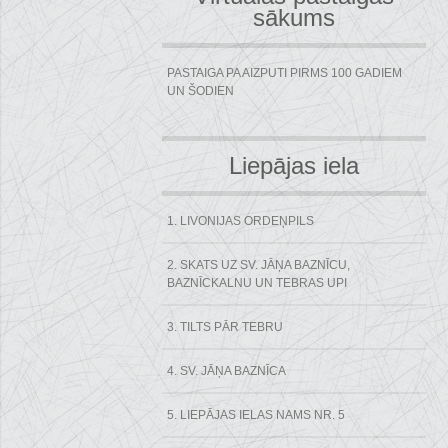
sākums
PASTAIGA PA AIZPUTI PIRMS 100 GADIEM
UN ŠODIEN
Liepājas iela
1. LIVONIJAS ORDEŅPILS
2. SKATS UZ SV. JĀŅA BAZNĪCU,
BAZNĪCKALNU UN TEBRAS UPI
3. TILTS PĀR TEBRU
4. SV. JĀŅA BAZNĪCA
5. LIEPĀJAS IELAS NAMS NR. 5