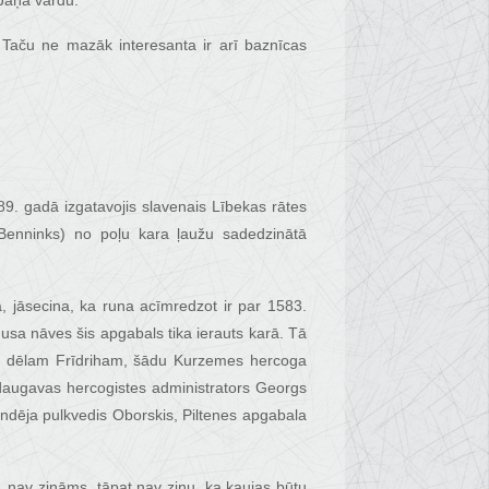
 Jāņa vārdu.
. Taču ne mazāk interesanta ir arī baznīcas
89. gadā izgatavojis slavenais Lībekas rātes
 Benninks) no poļu kara ļaužu sadedzinātā
a, jāsecina, ka runa acīmredzot ir par 1583.
sa nāves šis apgabals tika ierauts karā. Tā
ra dēlam Frīdriham, šādu Kurzemes hercoga
rdaugavas hercogistes administrators Georgs
ndēja pulkvedis Oborskis, Piltenes apgabala
, nav zināms, tāpat nav ziņu, ka kaujas būtu