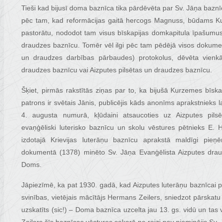
Tieši kad bijusī doma baznīca tika pārdēvēta par Sv. Jāņa baz
pēc tam, kad reformācijas gaitā hercogs Magnuss, būdams Kur
pastorātu, nododot tam visus bīskapijas domkapitula īpašumus
draudzes baznīcu. Tomēr vēl ilgi pēc tam pēdējā visos dokument
un draudzes darbības pārbaudes) protokolus, dēvēta vienkā
draudzes baznīcu vai Aizputes pilsētas un draudzes baznīcu.
Šķiet, pirmās rakstītās ziņas par to, ka bijušā Kurzemes bīs
patrons ir svētais Jānis, publicējis kāds anonīms aprakstnieks 
4. augusta numurā, kļūdaini atsaucoties uz Aizputes pilsē
evaņģēliski luterisko baznīcu un skolu vēstures pētnieks E.
izdotajā Krievijas luterāņu baznīcu aprakstā maldīgi pieņ
dokumentā (1378) minēto Sv. Jāņa Evanģēlista Aizputes dra
Doms.
Jāpiezīmē, ka pat 1930. gadā, kad Aizputes luterāņu baznīcai pir
svinības, vietējais mācītājs Hermans Zeilers, sniedzot pārskatu 
uzskatīts (sic!) – Doma baznīca uzcelta jau 13. gs. vidū un tas 