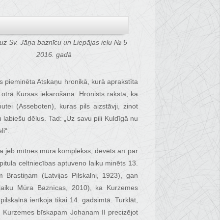
uz Sv. Jāņa baznīcu un Liepājas ielu № 5
2016. gadā
s pieminēta Atskaņu hronikā, kurā aprakstīta
 otrā Kursas iekarošana. Hronists raksta, ka
tei (Asseboten), kuras pils aizstāvji, zinot
u labiešu dēlus. Tad: „Uz savu pili Kuldīgā nu
li“.
ļa jeb mītnes mūra komplekss, dēvēts arī par
pitula celtniecības aptuveno laiku minēts 13.
m Brastiņam (Latvijas Pilskalni, 1923), gan
slaiku Mūra Baznīcas, 2010), ka Kurzemes
lskalnā ierīkoja tikai 14. gadsimtā. Turklāt,
ā, Kurzemes bīskapam Johanam II precizējot