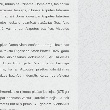
nīcu, mums nav zināms. Domājams, tas notika
zemes bīskaps, dibināja Aizputes luterāņu
. Tad arī Doms kļuva par Aizputes luterāņu
os, ieskaitot baznīcas vizitācijas (baznīcas
rši vai nu par Aizputes baznīcu, Aizputes
kapijas Doma vietā esošās luterāņu baznīcas
laikraksta Rigaische Stadt-Blätter 1825. gada
tas dibināšanas dokumentu. Arī Krievijas
 H. Bušs 1867. gadā Pēteburgā un Leipcigā
ēmis, ka ar Aizputes pilsētas dibināšanas
udzes baznīcu ir domāts Kurzemes bīskapa
moreiz tika rīkotas plašas jubilejas (675 g.)
par baznīcas vēsturi, korekti minējis, ka tiek
varētu būt bijis pirms 675 gadiem. Vienlaikus