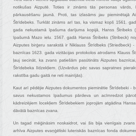
notikušas Aizputē. Toties ir zināms tās personas vārds,
pārkausēšanu jaunā. Proti, tas izlasāms jau pieminētajā 
Štrīdebeks. Turklāt zināms arī tas, ka vismaz kopš 1561. gada
gada nekustamā īpašuma darījuma kopijā, Hanss Štribeks (S
īpašumā Mazo ielu. 1567. gadā Hanss Štribeks (Stribeck) no
Aizputes birģeru sarakstā ir Niklauss Štrīdbeks (Striedbeck) 
baznīcas 1623. gada vizitācijas protokolos atrodams Klauss Št
ļauj secināt, ka zvans patiešām pasūtināts Aizputes baznīcai
Štrīdebeka līdzekļiem. (Uzvārdus pēc savas sapratnes pierakst
rakstība gadu gaitā ne reti mainījās).
Kaut arī pēdējie Aizputes dokumentos pieminētie Štrīdebeki - 
savus nekustamos īpašumus pārdeva un acīmredzot pārcēl
kādreizējiem locekļiem Štrīdebekiem joprojām atgādina Hansa 
dāvātā baznīcas zvana.
Un tagad mēģināsim noskaidrot, vai šis bija vienīgais zvans 
arhīva Aizputes evaņģēliski luteriskās baznīcas fonda dokum