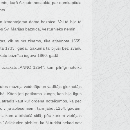
ts, kurā Aizpute nosaukta par domkapitula
nts.
ām izmantojama doma baznīca. Vai tā bija tā
tes Sv. Marijas baznīca, vēsturnieks nemin.
 kas, cik mums zināms, tika atjaunota 1555.
vēta 1733. gadā. Sākumā tā bijusi bez zvanu
skatu baznīca ieguva 1860. gadā.
uzraksts „ANNO 1254”, kam pilnīgi noteikti
zputes muzeja veidotājs un vadītājs gleznotājs
ā. Kāds ļoti patīkams kungs, kas bija ilgus
ija atradis kaut kur ordeņa noteikumos, ka pēc
 Pēc viņa aplēsumiem, tam jābūt 1254. gadam.
ikam atbilstošā stilā, pēc kuriem vietējais
ks.” Atliek vien piebilst, ka šī turklāt nekad nav