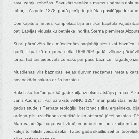
savu zemju robežas. Savukārt senākais mums zināmais dokumen
mītni, ir Aizputei 1378. gadā piešķirto pilsētas privilēģiju dokume
Domkapitula mītnes kompleksā bija arī tikai kapitula vajadzīb
pati Latvijas viduslaiku pētnieka Indriķa Šterna pieminētā Aizpu
Stipri pārbūvēta līdz mūsdienām saglabājusies tikai baznīca,
gadā, tikpat kā no jauna celta 1698./99/ gadā, vēlreiz pārbū
torņa, tad tas piebūvēts zemāks par pašu baznīcu. Tagadējo iz
Mūsdienās virs baznīcas ieejas durvīm redzamas metālā kalts 
nav nekāda sakara ar šo baznīcu.
Rakstisku liecību par šā gadskaitļa izcelsmi atstājis pirmais Ai
Jānis Audriņš: „Par uzrakstu ANNO 1254 man jāatzīstas nedarb
gadus studējis Tērbatā teoloģiju, bet iznācis tikai ērģelnieks, b
ordeņa pils uzcelšanas noteiktā laika atstarpē jāceļ baznīca.
Man vajadzēja pagatavot zīmējumus burtiem un skaitļiem tam la
kalējs to lieliski veica dzelzī. Tātad gada skaitlis šeit tīri teorētis