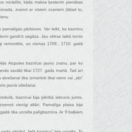
olos norādīts, kāda maksa ķesterim pienākas
izvada, zvanot ar visiem zvaniem (tātad to,
vienu.
s pamatīgas pārbūves. Var teikt, ka baznīcu
orni gandrīz sagāza. Jau vētras laikā tornis
tīgi remontēts, un vismaz 1709., 1710. gadā
lējis Aizputes baznīcai jaunu zvanu, par ko
evās savākt tikai 1727. gada martā. Tad arī
atvešanai tika izmantoti tikai viens vai „abi”
ts jaunā izliešanai.
tokolā, baznīcai bija pilnībā iebrucis jumts,
zņemot vienīgi altāri. Pamatīga plaisa bija
gadā tika uzcelta palīgbaznīca. Ar 9 baļķiem
ada oktobrī „lielā baznīca” bija uzcelta. To