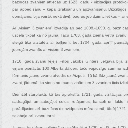
baznīcas zvaniem attiecas uz 1623. gadu - vizitācijas protok
par apbedīšanu – kapa izrakšanu un apzvanīšanu. Dižciltīgos 
domājams, bija vairāk nekā divi), baurus jeb dzimtcilvēkus – ar 
Ar „visiem 3 zvaniem” izvadīja arī pēc 1698.-1699. g. baznīca
uzcēla tikpat kā no jauna. Taču 1703. gada ziemā vētra zvanu t
steigā tika atstutēts ar baļķiem, bet 1704. gada aprīlī pama
joprojām zvanīts ar visiem 3 zvaniem.
1718. gadā zvanu lējējs Filips Jākobs Ginters Jelgavā bija iz
viņam pienācās 100 Alberta dālderi, taču vajadzīgo summu izd
fūrmanis jauno zvanu atvedis uz Aizputi. Tā kā līdz jaunā zvana 
zvani, jādomā, ka viens no mums zināmiem 3 zvaniem ticis izlieto
Diemžēl starplaikā, kā tas aprakstīts 1721. gada vizitācijas pro
sadragājot un sabojājot solus, rotājumus, kanceli un luktu, i
parādījusies arī baznīcas dienvidpuses mūra sienā, tādēļ 1721. 
salaboja arī zvanu torni.
Jaunas baznīcas celtniecību uzsāka tikai 1730. gadā, un 1733. g