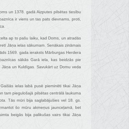
oms un 1378. gadā Aizputes pilsētas tiesību
znīca ir viens un tas pats dievnams, proti,
ca.
celta ap to pašu laiku, kad Doms, un atradās
epretī Jāņa ielas sākumam. Senākais zināmais
r kāds 1569. gada ieraksts Mārburgas Herdera
 baznīcas sākās Garā iela, kas beidzās pie
as – Jāņa un Kuldīgas. Savukārt uz Domu veda
Gaišās ielas labā pusē pieminēti tikai Jāņa
n tam piegulošajā pilsētas centrālā laukuma
ota. Tās mūri bija saglabājušies vel 18. gs.
i izmantot šo mūru akmeņus jaunceļamā, bet
ta beigās bija palikušas vairs tikai Jāņa