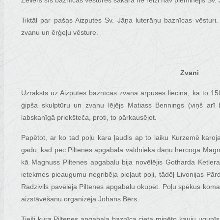
Zeilers šīs baznīcas vēstures sakarā ne reizi nav pieminējis Sv.
Tiktāl par pašas Aizputes Sv. Jāņa luterāņu baznīcas vēsturi
zvanu un ērģeļu vēsture.
Zvani
Uzraksts uz Aizputes baznīcas zvana ārpuses liecina, ka to 15
ģipša skulptūru un zvanu lējējs Matiass Bennings (viņš arī
labskanīgā priekšteča, proti, to pārkausējot.
Papētot, ar ko tad poļu kara ļaudis ap to laiku Kurzemē karoj
gadu, kad pēc Piltenes apgabala valdnieka dāņu hercoga Magnu
kā Magnuss Piltenes apgabalu bija novēlējis Gotharda Ketle
ietekmes pieaugumu negribēja pieļaut poļi, tādēļ Livonijas Pā
Radzivils pavēlēja Piltenes apgabalu okupēt. Poļu spēkus koma
aizstāvēšanu organizēja Johans Bērs.
Tieši kura Piltenes apgabala baznīca cieta minēto kauju ugunīs