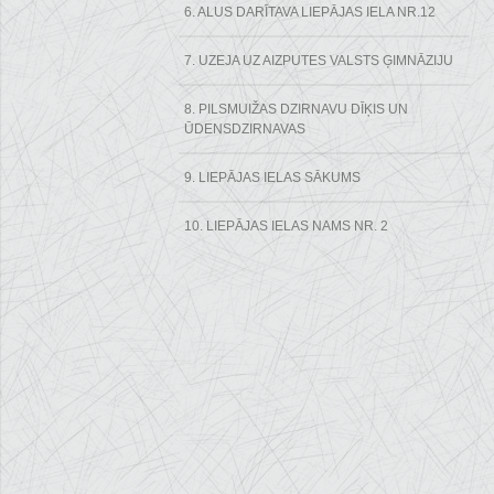
6. ALUS DARĪTAVA LIEPĀJAS IELA NR.12
7. UZEJA UZ AIZPUTES VALSTS ĢIMNĀZIJU
8. PILSMUIŽAS DZIRNAVU DĪĶIS UN
ŪDENSDZIRNAVAS
9. LIEPĀJAS IELAS SĀKUMS
10. LIEPĀJAS IELAS NAMS NR. 2